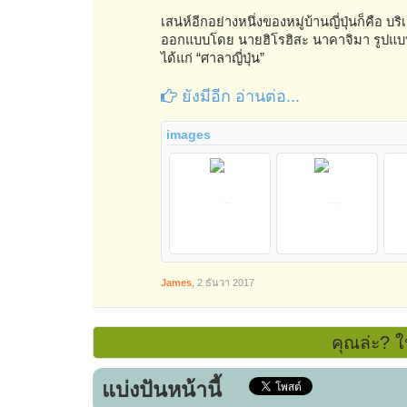
เสน่ห์อีกอย่างหนึ่งของหมู่บ้านญี่ปุ่นก็คือ บริ
ออกแบบโดย นายฮิโรฮิสะ นาคาจิมา รูปแบบสวน
ได้แก่ “ศาลาญี่ปุ่น”
ยังมีอีก อ่านต่อ...
images
James
,
2 ธันวา 2017
คุณล่ะ? ใ
แบ่งปันหน้านี้