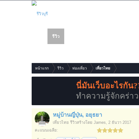
รีวิว
เว็บบอร์ด
สมาชิก
รายการเนื้อหาใหม่
หน้าแรก
รีวิว
ท่องเที่ยว
เที่ยวไทย
นี่มันเว็บอะไรกัน?
ทำความรู้จักคร่าวๆก
หมู่บ้านญี่ปุ่น, อยุธยา
เที่ยวไทย
รีวิวสร้างโดย
James
,
2 ธันวา 2017
คะแนนเฉลี่ย: