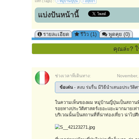
แท็ก (Tags) :
หมู่บ้านญี่ปุ่น
อยุธยา
แบ่งปันหน้านี้
รายละเอียด
รีวิว (1)
พูดคุย (0)
คุณล่ะ? ใ
ช่วงเวลาที่เดินทาง:
November,
ข้อเด่น
- สงบ ร่มรื่น มีวิธีนำเสนอประวัติศาส
ในความเห็นของผม หมู่บ้านญี่ปุ่นเป็นสถานที่ท
รอยทางประวัติศาสตร์เยอะแยะมากมายเท่าบริ
บริเวณนั้นเป็นสถานที่ที่น่าท่องเที่ยว น่า