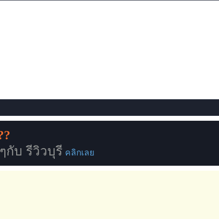
??
ับ รีวิวบุรี
คลิกเลย