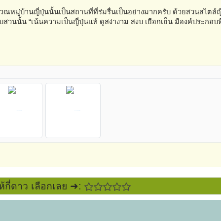
เวณหมู่บ้านญี่ปุ่นนั้นเป็นสถานที่ที่ร่มรื่นเป็นอย่างมากครับ ด้วยสวนสไตล์ญี่ป
นั้น “เน้นความเป็นญี่ปุ่นแท้ ดูสง่างาม สงบ เยือกเย็น มีองค์ประกอบท
ห้กี่ดาว เลือกเลย ➜: