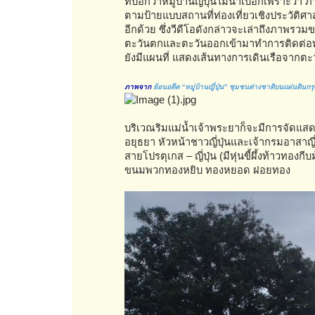
ที่บอกว่าหมู่บ้านญี่ปุ่นไม่น่าเบื่อก็เพราะว
ตามป้ายแบบสถานที่ท่องเที่ยวเชิงประวัติศาส
อีกด้วย ซึ่งวีดีโอดังกล่าวจะเล่าถึงภาพรวม
ตะวันตกและตะวันออกเข้ามาทำการติดต่อท
ยังมีแผนที่ แสดงเส้นทางการเดินเรือจากตะว
ภาพจาก
ย้อนอดีต “หมู่บ้านญี่ปุ่น” ชุมชนต่างชาติบนแผ่นดินกรุ
บริเวณริมแม่น้ำเจ้าพระยาก็จะมีการจัดแส
อยุธยา หัวหน้าชาวญี่ปุ่นและเจ้ากรมอาสาญี่ป
สายโปรตุเกส – ญี่ปุ่น (มีหุ่นขี้ผึ้งท้าวทอง
ขนมพวกทองหยิบ ทองหยอด ฝอยทอง