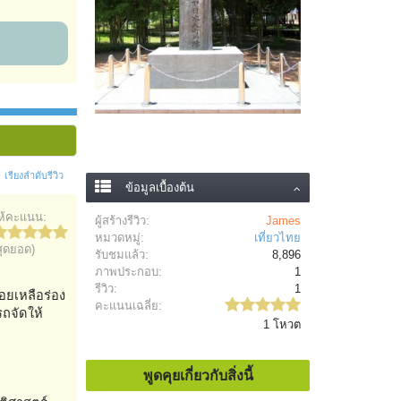
เรียงลำดับรีวิว
ข้อมูลเบื้องต้น
ห้คะแนน:
ผู้สร้างรีวิว:
James
หมวดหมู่:
เที่ยวไทย
สุดยอด)
รับชมแล้ว:
8,896
ภาพประกอบ:
1
รีวิว:
1
่อยเหลือร่อง
คะแนนเฉลี่ย:
ถจัดให้
1 โหวต
พูดคุยเกี่ยวกับสิ่งนี้