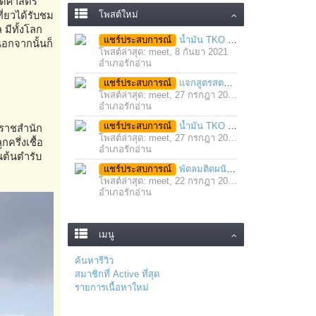
ัติศาสตร์
โพสต์ใหม่
ี่ยวได้รับชม
 มีทั้งโลก
แชร์ประสบการณ์
น้ำมัน TKO นวดคลายเส้นคลายกล้ามเนื้อ จากภาวะตึงหรือเคล็ด บาดเจ็บ ได้อย่างฉับพลัน
อกจากนั้นก็
โพสต์ล่าสุด: meet,
8 กันยา 2021
อำเภอรักอ่าน
แชร์ประสบการณ์
แจกสูตรสตรอว์เบอร์รี่โยเกิร์ตสมูทตี้ ทำง่าย อร่อย แค่มีเครื่องปั่นน้ำผลไม้
โพสต์ล่าสุด: meet,
27 กรกฎา 2021
อำเภอรักอ่าน
แชร์ประสบการณ์
น้ำมัน TKO คลายเส้น คลายกล้ามเนื้อ บรรเทาอาการบาดเจ็บโดยฉับพลัน
นราชสำนัก
โพสต์ล่าสุด: meet,
27 กรกฎา 2021
ครึ่งเชื้อ
อำเภอรักอ่าน
็นต้นตำรับ
แชร์ประสบการณ์
พัดลมติดผนัง มอเตอร์ประสิทธิภาพสูง ติดตั้งง่าย ประหยัดพื้นที่
โพสต์ล่าสุด: meet,
22 กรกฎา 2021
อำเภอรักอ่าน
เมนู
ค้นหารีวิว
สมาชิกที่ Active ที่สุด
รายการเนื้อหาใหม่