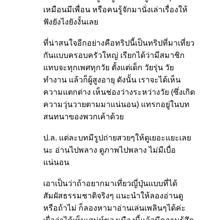
เหมือนมีเพื่อน หรือคนรู้จักมานั่งเล่าเรื่องให้
ฟังยังไงยังงั้นเลย
ที่น่าสนใจอีกอย่างคือทริปนี้เป็นทริปที่มาเที่ยว
กันแบบครอบครัวใหญ่ เรียกได้ว่ามีสมาชิก
แทบจะทุกเพศทุกวัย ตั้งแต่เด็ก วัยรุ่น วัย
ทำงาน แล้วก็ผู้สูงอายุ ดังนั้น เราจะได้เห็น
ความแตกต่าง เห็นช่องว่างระหว่างวัย (ซึ่งเกิด
ความวุ่นวายตามมาแน่นอน) แทรกอยู่ในบท
สนทนาของพวกเค้าด้วย
ป.ล. แต่ละบทมีรูปถ่ายสวยๆให้ดูเยอะแยะเลย
นะ อ่านไปพลาง ดูภาพไปพลาง ไม่มีเบื่อ
แน่นอน
เอาเป็นว่าถ้าอยากมาเที่ยวญี่ปุ่นแบบที่ได้
สัมผัสธรรมชาติจริงๆ แนะนำให้ลองอ่านดู
หรือถ้าไม่ ก็ลองหามาอ่านเล่นเพลินๆได้ค่ะ