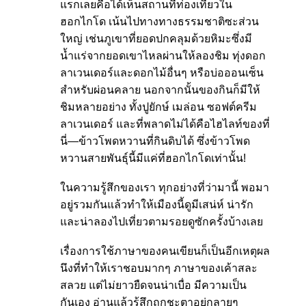
แรกเลยคือได้เห็นสถานที่ท่องเที่ยวใน
ฮอกไกโด เน้นไปทางทางธรรมชาติซะส่วน
ใหญ่ เช่นภูเขาที่ยอดปกคลุมด้วยหิมะซึ่งมี
น้ำแร่จากยอดเขาไหลผ่านให้ลองชิม ทุ่งดอก
ลาเวนเดอร์และดอกไม้อื่นๆ หรือบ่อออนเซ็น
สำหรับผ่อนคลาย นอกจากนั้นของกินก็มีให้
ชิมหลายอย่าง ทั้งปูยักษ์ เมล่อน ซอฟต์ครีม
ลาเวนเดอร์ และที่พลาดไม่ได้คือไฮไลท์ของที่
นี่—ข้าวโพดหวานที่กินดิบได้ ซึ่งข้าวโพด
หวานสายพันธุ์นี้มีแค่ที่ฮอกไกโดเท่านั้น!
ในความรู้สึกของเรา ทุกอย่างที่ว่ามานี้ พอมา
อยู่รวมกันแล้วทำให้เมืองนี้ดูมีเสน่ห์ น่ารัก
และน่าลองไปเที่ยวตามรอยดูซักครั้งบ้างเลย
เรื่องการใช้ภาษาของคนเขียนก็เป็นอีกเหตุผล
นึงที่ทำให้เราชอบมากๆ ภาษาของเค้าสละ
สลวย แต่ไม่ยาวยืดจนน่าเบื่อ มีความเป็น
กันเอง อ่านแล้วรู้สึกถูกชะตาอยู่กลายๆ