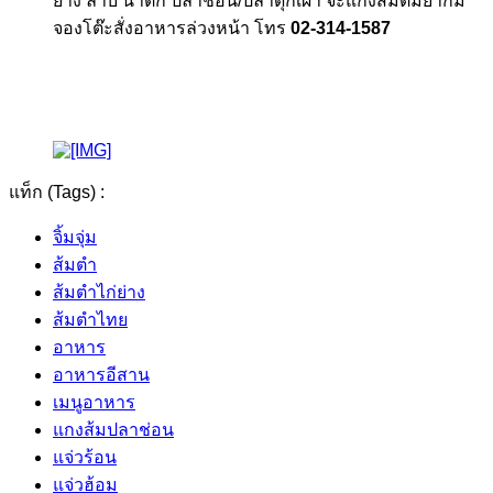
ย่าง ลาบ น้ำตก ปลาช่อน/ปลาดุกเผา จะแกงส้มต้มยำก็มี
จองโต๊ะสั่งอาหารล่วงหน้า โทร
02-314-1587
แท็ก (Tags) :
จิ้มจุ่ม
ส้มตำ
ส้มตำไก่ย่าง
ส้มตำไทย
อาหาร
อาหารอีสาน
เมนูอาหาร
แกงส้มปลาช่อน
แจ่วร้อน
แจ่วฮ้อม