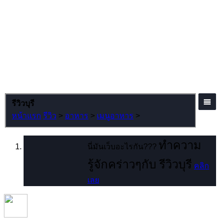
รีวิวบุรี
หน้าแรก
รีวิว
>
อาหาร
>
เมนูอาหาร
>
ทำความ
นี่มันเว็บอะไรกัน???
รู้จักคร่าวๆกับ รีวิวบุรี
คลิก
เลย