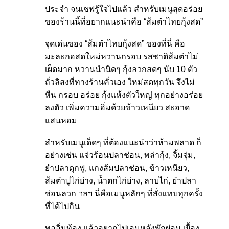
ประจำ จนเชฟรู้ใจไปแล้ว สำหรับเมนูสุดอร่อย
ของร้านนี้ที่อยากแนะนำคือ “ส้มตำไทยกุ้งสด”
จุดเด่นของ “ส้มตำไทยกุ้งสด” ของที่นี่ คือ
มะละกอสดใหม่หวานกรอบ รสชาติส้มตำไม่
เผ็ดมาก หวานนำนิดๆ กุ้งลวกสดๆ นับ 10 ตัว
ถั่วลิสงที่ทางร้านคั่วเอง ใหม่สดทุกวัน จึงไม่
หืน กรอบ อร่อย กุ้งแห้งตัวใหญ่ ทุกอย่างอร่อย
ลงตัว เพิ่มความอิ่มด้วยข้าวเหนียว สะอาด
แสนหอม
สำหรับเมนูเด็ดๆ ที่ต้องแนะนำว่าห้ามพลาด ก็
อย่างเช่น แจ่วร้อนปลาช่อน, พล่ากุ้ง, จิ้มจุ่ม,
ยำปลาดุกฟู, แกงส้มปลาช่อน, ข้าวเหนียว,
ส้มตำปูไก่ย่าง, น้ำตกไก่ย่าง, ลาบไก่, ยำปลา
ช่อนลวก ฯลฯ นี่คือเมนูหลักๆ ที่สั่งแทบทุกครั้ง
ที่ได้ไปกิน
พออิ่มท้อง แล้วอยากไปเอนหลังพักผ่อน เยื้อง