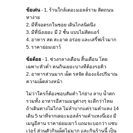
ข้อเด่น
- 1. ร้านใกล้เดอะมอลล์ราม ติดถนน
หาง่าย
2. มีที่จอดรถในซอย เดินไกลนิดนึง
3. มีที่นั่งเยอะ มี 2 ชั้น แบบไม่ติดแอร์
4. อาหาร สด สะอาด อร่อย และเสริ์ฟเร็วมาก
5. ราคาย่อมเยาว์
ข้อด้อย
- 1. ช่วงกลางเดือน สิ้นเดือน โดย
เฉพาะหัวค่ำ คนกินเยอะบางทีต้องรอคิว
2. อาหารส่วนมาก เผ็ด รสจัด ต้องแจ้งปริมาณ
ความเผ็ดล่วงหน้า
ไม่ว่าใครก็ต้องชอบสัมตำ ไก่ย่าง ลาบ น้ำตก
รวมทั้ง อาหารอีสานเมนูต่างๆ จะดีกว่าไหม
ถ้าเดินทางไม่ไกล ไม่ลำบากแค่รามคำแหง 14
เดิน 5 นาทีจากเดอะมอลล์รามคำแหงนี่เอง มี
เมนูอีสาน ราคาย่อมเยาว์ แถมจะบอกว่า แซบ
เว่อร์ ส่วนตัวกินเผ็ดไม่มาก และกินร้านนี้ เป็น