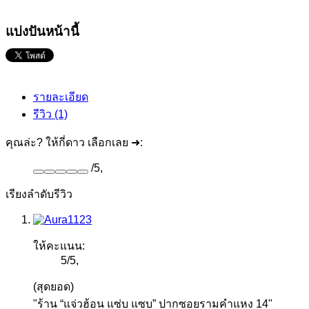
แบ่งปันหน้านี้
รายละเอียด
รีวิว (1)
คุณล่ะ? ให้กี่ดาว เลือกเลย ➜:
/
5
,
เรียงลำดับรีวิว
ให้คะแนน:
5
/
5
,
(สุดยอด)
"ร้าน “แจ่วฮ้อน แซ่บ แซบ” ปากซอยรามคำแหง 14"