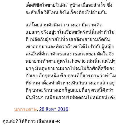
เด็ดพิชิตใจชายในฝัน” ดูบ้าง เผื่อจะสำเร็จ ซึ่ง
จะสำเร็จ วิธีไหน ยังไง ก็คงต้องไปอ่านกัน
แต่โดยส่วนตัวคิดว่า นางเอกมีความคิด
แปลกๆ จริงอยู่ว่าในเรื่องชวัลรัตน์นั้นทำตัวไม่
ดี เฟลิตกับผู้ชายไปทั่ว เธอจึงพยายามกีดกัน
เขาออกมาและคิดว่าถ้าเขาได้ไปรักกับผู้หญิง
คนอื่นที่ดีกว่าตัวเธอเอง เธอก็จะยอมตัดใจ จึง
พยายามทำตามสูตรใน how to เล่มนั้น แต่ไปๆ
มาๆ มันดูพยายามมากไปจนไม่รักศักดิ์ศรีของ
ตัวเอง อีกจุดหนึ่ง คือ ตอนที่ตี้สารภาพว่าทำไม
ที่ผ่านมาต้องทำตัวห่างเหินกับนางเอกแล้ว อยู่
ดีๆ บทจะรักนางเอกก็จูบแบบดื้อๆ ตรงนี้คิดว่า
มันห้วนๆ เหมือนรวบรัดตัดตอนไปหน่อยน่ะค่ะ
นกกระดาษ
,
28 สิงหา 2016
คุณล่ะ? ให้กี่ดาว เลือกเลย ➜: