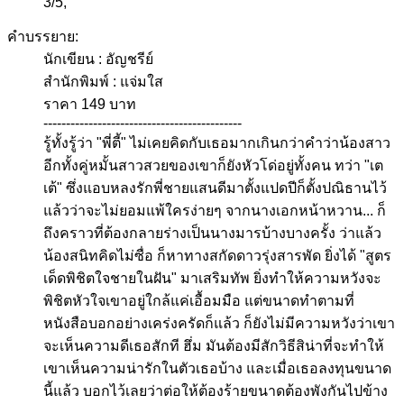
3
/
5
,
คำบรรยาย:
นักเขียน : อัญชรีย์
สำนักพิมพ์ : แจ่มใส
ราคา 149 บาท
--------------------------------------------
รู้ทั้งรู้ว่า "พี่ตี้" ไม่เคยคิดกับเธอมากเกินกว่าคำว่าน้องสาว
อีกทั้งคู่หมั้นสาวสวยของเขาก็ยังหัวโด่อยู่ทั้งคน ทว่า "เต
เต้" ซึ่งแอบหลงรักพี่ชายแสนดีมาตั้งแปดปีก็ตั้งปณิธานไว้
แล้วว่าจะไม่ยอมแพ้ใครง่ายๆ จากนางเอกหน้าหวาน... ก็
ถึงคราวที่ต้องกลายร่างเป็นนางมารบ้างบางครั้ง ว่าแล้ว
น้องสนิทคิดไม่ซื่อ ก็หาทางสกัดดาวรุ่งสารพัด ยิ่งได้ "สูตร
เด็ดพิชิตใจชายในฝัน" มาเสริมทัพ ยิ่งทำให้ความหวังจะ
พิชิตหัวใจเขาอยู่ใกล้แค่เอื้อมมือ แต่ขนาดทำตามที่
หนังสือบอกอย่างเคร่งครัดก็แล้ว ก็ยังไม่มีความหวังว่าเขา
จะเห็นความดีเธอสักที ฮึ่ม มันต้องมีสักวิธีสิน่าที่จะทำให้
เขาเห็นความน่ารักในตัวเธอบ้าง และเมื่อเธอลงทุนขนาด
นี้แล้ว บอกไว้เลยว่าต่อให้ต้องร้ายขนาดต้องพังกันไปข้าง