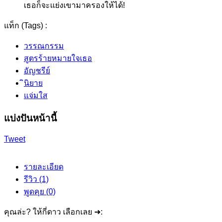
เธอก็จะแย่งเขามาครองให้ได้!
แท็ก (Tags) :
วรรณกรรม
สูตรร้ายหมายใจเธอ
อัญชรีย์
ินิยาย
แจ่มใส
แบ่งปันหน้านี้
Tweet
รายละเอียด
รีวิว (1)
พูดคุย (0)
คุณล่ะ? ให้กี่ดาว เลือกเลย ➜: