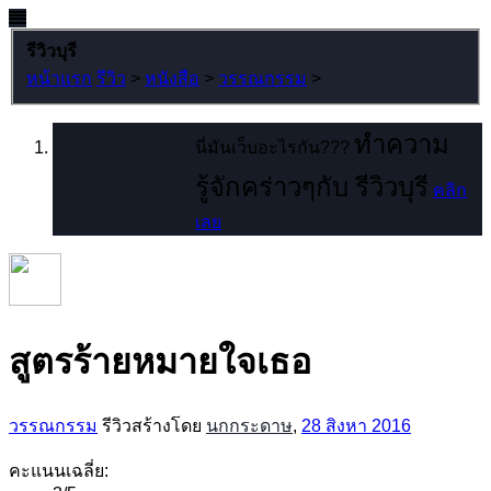
รีวิวบุรี
หน้าแรก
รีวิว
>
หนังสือ
>
วรรณกรรม
>
ทำความ
นี่มันเว็บอะไรกัน???
รู้จักคร่าวๆกับ รีวิวบุรี
คลิก
เลย
สูตรร้ายหมายใจเธอ
วรรณกรรม
รีวิวสร้างโดย
นกกระดาษ
,
28 สิงหา 2016
คะแนนเฉลี่ย: