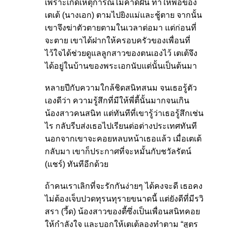
เพราะเกิดเหตุการณ์ไม่คาดฝัน ทำให้พ่อของ
เตเต้ (นางเอก) ตามไปยิงแม่และชู้ตาย จากนั้น
เขาจึงฆ่าตัวตายตามในเวลาต่อมา แต่ก่อนที่
จะตาย เขาได้ฝากให้ครอบครัวของเพื่อนที่
ไว้ใจได้ช่วยดูแลลูกสาวของตนเองไว้ เตเต้จึง
ได้อยู่ในบ้านของพระเอกนับแต่นั้นเป็นต้นมา
หลายปีกับความใกล้ชิดสนิทสนม จนเธอรู้ตัว
เองดีว่า ความรู้สึกที่มีให้พี่ตี้นั้นมากจนเกิน
น้องสาวคนสนิท แต่ทันทีที่เขารู้ว่าเธอรู้สึกเช่น
ไร กลับรีบส่งเธอไปเรียนต่อต่างประเทศทันที
นอกจากเขาจะคอยหลบหน้าเธอแล้ว เมื่อเตเต้
กลับมา เขาก็ประกาศที่จะหมั้นกับชวัลรัตน์
(แชร์) ทันทีอีกด้วย
ถ้าคนเราเลิกที่จะรักกันง่ายๆ ได้คงจะดี เธอคง
ไม่ต้องเจ็บปวดทุรนทุรายขนาดนี้ แต่ยังดีที่มีรวิ
สรา (วี้ด) น้องสาวของตี้ซึ่งเป็นเพื่อนสนิทคอย
ให้กำลังใจ และบอกให้เตเต้ลองทำตาม “สูตร