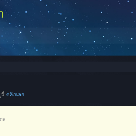
ุรี
คลิกเลย
016