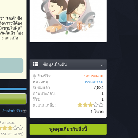
า "เตเต้" ซึ่ง
งคราวที่ต้อง
ิตใจชายในฝัน"
ัดก็แล้ว ก็ยัง
าง และเมื่อ
ข้อมูลเบื้องต้น
ผู้สร้างรีวิว:
นกกระดาษ
หมวดหมู่:
วรรณกรรม
รับชมแล้ว:
7,834
ภาพประกอบ:
1
รีวิว:
1
คะแนนเฉลี่ย:
เรียงลำดับรีวิว
1 โหวต
ห้คะแนน:
พูดคุยเกี่ยวกับสิ่งนี้
ธรรมดา เฉยๆ)