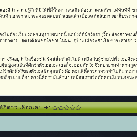
ีว่า ความรู้สึกที่มีให้พี่ตี้นั้นมากจนเกินน้องสาวคนสนิท แต่ทันทีที่เขารู้
ศทันที นอกจากเขาจะคอยหลบหน้าเธอแล้ว เมื่อเตเต้กลับมา เขาก็ประกาศที
งไม่ต้องเจ็บปวดทุรนทุรายขนาดนี้ แต่ยังดีที่มีรวิสรา (วี้ด) น้องสาวของตี้
ทำตาม “สูตรเด็ดพิชิตใจชายในฝัน” ดูบ้าง เผื่อจะสำเร็จ ซึ่งจะสำเร็จ วิ
จริงอยู่ว่าในเรื่องชวัลรัตน์นั้นทำตัวไม่ดี เฟลิตกับผู้ชายไปทั่ว เธอจึ
บผู้หญิงคนอื่นที่ดีกว่าตัวเธอเอง เธอก็จะยอมตัดใจ จึงพยายามทำตามสู
ักศักดิ์ศรีของตัวเอง อีกจุดหนึ่ง คือ ตอนที่ตี้สารภาพว่าทำไมที่ผ่านมา
เอกก็จูบแบบดื้อๆ ตรงนี้คิดว่ามันห้วนๆ เหมือนรวบรัดตัดตอนไปหน่อยน่ะค
ห้กี่ดาว เลือกเลย ➜: