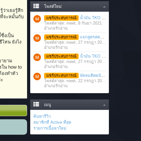
โพสต์ใหม่
ว่าเธอรู้สึก
่จะหมั้นกับ
แชร์ประสบการณ์
น้ำมัน TKO นวดคลายเส้นคลายกล้ามเนื้อ จากภาวะตึงหรือเคล็ด บาดเจ็บ ได้อย่างฉับพลัน
โพสต์ล่าสุด: meet,
8 กันยา 2021
อำเภอรักอ่าน
ซึ่งเป็น
แชร์ประสบการณ์
แจกสูตรสตรอว์เบอร์รี่โยเกิร์ตสมูทตี้ ทำง่าย อร่อย แค่มีเครื่องปั่นน้ำผลไม้
ธีไหน ยังไง
โพสต์ล่าสุด: meet,
27 กรกฎา 2021
อำเภอรักอ่าน
แชร์ประสบการณ์
น้ำมัน TKO คลายเส้น คลายกล้ามเนื้อ บรรเทาอาการบาดเจ็บโดยฉับพลัน
งพยายาม
โพสต์ล่าสุด: meet,
27 กรกฎา 2021
อำเภอรักอ่าน
ตรใน how to
ต้องทำตัว
แชร์ประสบการณ์
พัดลมติดผนัง มอเตอร์ประสิทธิภาพสูง ติดตั้งง่าย ประหยัดพื้นที่
่ะ
โพสต์ล่าสุด: meet,
22 กรกฎา 2021
อำเภอรักอ่าน
เมนู
ค้นหารีวิว
สมาชิกที่ Active ที่สุด
รายการเนื้อหาใหม่