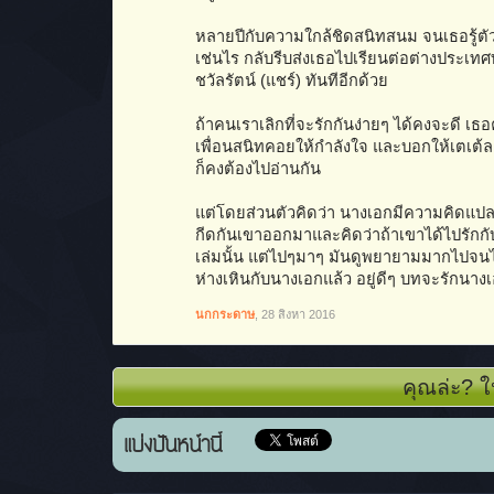
หลายปีกับความใกล้ชิดสนิทสนม จนเธอรู้ตัวเองด
เช่นไร กลับรีบส่งเธอไปเรียนต่อต่างประเท
ชวัลรัตน์ (แชร์) ทันทีอีกด้วย
ถ้าคนเราเลิกที่จะรักกันง่ายๆ ได้คงจะดี เธอค
เพื่อนสนิทคอยให้กำลังใจ และบอกให้เตเต้ลอง
ก็คงต้องไปอ่านกัน
แต่โดยส่วนตัวคิดว่า นางเอกมีความคิดแปลกๆ 
กีดกันเขาออกมาและคิดว่าถ้าเขาได้ไปรักกั
เล่มนั้น แต่ไปๆมาๆ มันดูพยายามมากไปจนไม่ร
ห่างเหินกับนางเอกแล้ว อยู่ดีๆ บทจะรักนาง
นกกระดาษ
,
28 สิงหา 2016
คุณล่ะ? ใ
แบ่งปันหน้านี้