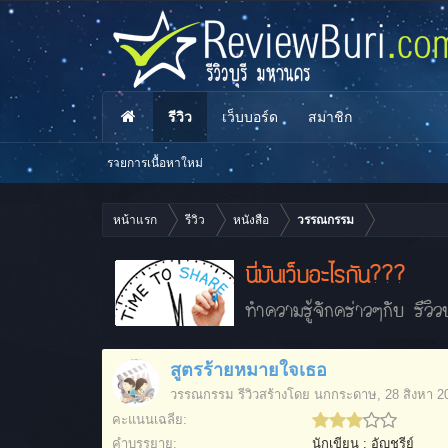
รีวิว
เว็บบอร์ด
สมาชิก
รายการเนื้อหาใหม่
หน้าแรก
รีวิว
หนังสือ
วรรณกรรม
นี่มันเว็บอะไรกัน???
ทำความรู้จักคร่าวๆกับ รีวิวบ
สูตรร้ายหมายใจเธอ
วรรณกรรม
รีวิวสร้างโดย
นกกระดาษ
,
28 สิงหา 2
คะแนนเฉลี่ย:
คำบรรยาย:
นักเขียน : อัญชรีย์