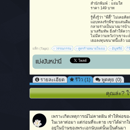
สำนักพิมพ์ : แจ่มใส
ราคา 149 บาท
----------------------------------
รู้ทั้งรู้ว่า "พี่ตี้" ไม่
แอบหลงรักพี่ชายแสนดีมา
กลายร่างเป็นนางมารบ้างบ
มาเสริมทัพ ยิ่งทำให้ควา
ไม่มีความหวังว่าเขาจะเห็
เธอลงทุนขนาดนี้แล้ว บอ
แท็ก (Tags) :
วรรณกรรม
สูตรร้ายหมายใจเธอ
อัญชรีย์
ิ
แบ่งปันหน้านี้
รายละเอียด
รีวิว (1)
พูดคุย (0)
คุณล่ะ? ใ
เพราะเกิดเหตุการณ์ไม่คาดฝัน ทำให้พ่อของ
ในเวลาต่อมา แต่ก่อนที่จะตาย เขาได้ฝากให้
อยู่ในบ้านของพระเอกนับแต่นั้นเป็นต้นมา