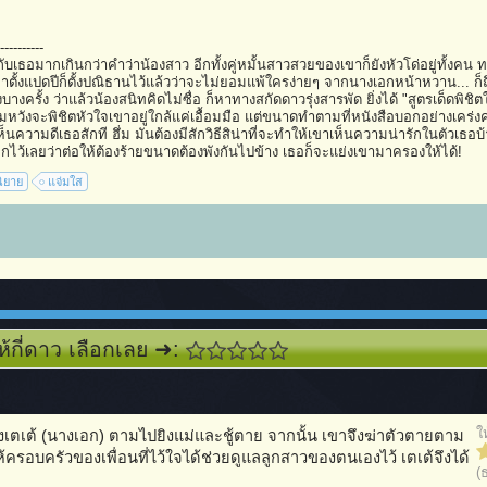
----------
เคยคิดกับเธอมากเกินกว่าคำว่าน้องสาว อีกทั้งคู่หมั้นสาวสวยของเขาก็ยังหัวโด่อยู่ทั้งคน ทว่
ตั้งแปดปีก็ตั้งปณิธานไว้แล้วว่าจะไม่ยอมแพ้ใครง่ายๆ จากนางเอกหน้าหวาน... ก็ถึ
างครั้ง ว่าแล้วน้องสนิทคิดไม่ซื่อ ก็หาทางสกัดดาวรุ่งสารพัด ยิ่งได้ "สูตรเด็ดพิช
มหวังจะพิชิตหัวใจเขาอยู่ใกล้แค่เอื้อมมือ แต่ขนาดทำตามที่หนังสือบอกอย่างเคร่งคร
นความดีเธอสักที ฮึ่ม มันต้องมีสักวิธีสิน่าที่จะทำให้เขาเห็นความน่ารักในตัวเธอบ้
กไว้เลยว่าต่อให้ต้องร้ายขนาดต้องพังกันไปข้าง เธอก็จะแย่งเขามาครองให้ได้!
นิยาย
แจ่มใส
ห้กี่ดาว เลือกเลย ➜:
ใ
เตเต้ (นางเอก) ตามไปยิงแม่และชู้ตาย จากนั้น เขาจึงฆ่าตัวตายตาม
ครอบครัวของเพื่อนที่ไว้ใจได้ช่วยดูแลลูกสาวของตนเองไว้ เตเต้จึงได้
(