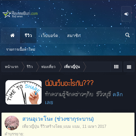
รีวิว
เว็บบอร์ด
สมาชิก
นห
า
รายการเนื้อหาใหม่
หน้าแรก
รีวิว
ท่องเที่ยว
เที่ยวญี่ปุ่น
นี่มันเว็บอะไรกัน???
ทำความรู้จักคร่าวๆกับ รีวิวบุรี
คลิก
เลย
สวนอุเวะโนะ (ช่วงซากุระบาน)
เที่ยวญี่ปุ่น
รีวิวสร้างโดย
ฺเเบม เเบม
,
11 เมษา 2017
คำบรรยาย: