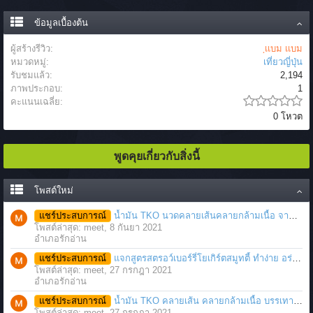
ข้อมูลเบื้องต้น
ผู้สร้างรีวิว:
ฺเเบม เเบม
หมวดหมู่:
เที่ยวญี่ปุ่น
รับชมแล้ว:
2,194
ภาพประกอบ:
1
คะแนนเฉลี่ย:
0 โหวต
พูดคุยเกี่ยวกับสิ่งนี้
โพสต์ใหม่
แชร์ประสบการณ์
น้ำมัน TKO นวดคลายเส้นคลายกล้ามเนื้อ จากภาวะตึงหรือเคล็ด บาดเจ็บ ได้อย่างฉับพลัน
โพสต์ล่าสุด: meet,
8 กันยา 2021
อำเภอรักอ่าน
แชร์ประสบการณ์
แจกสูตรสตรอว์เบอร์รี่โยเกิร์ตสมูทตี้ ทำง่าย อร่อย แค่มีเครื่องปั่นน้ำผลไม้
โพสต์ล่าสุด: meet,
27 กรกฎา 2021
อำเภอรักอ่าน
แชร์ประสบการณ์
น้ำมัน TKO คลายเส้น คลายกล้ามเนื้อ บรรเทาอาการบาดเจ็บโดยฉับพลัน
โพสต์ล่าสุด: meet,
27 กรกฎา 2021