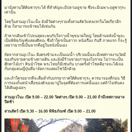
มานั่งทานใต้ต้นซากุระได้ ที่สำคัญจะมีปลาเอยูขาย ซึ่งจะมีเฉพาะฤดูซากุระ
เท่านั้น
โดยในสวนอุเวโนะนั้น ยังมีวัดต่างๆรวมทั้งสวนสัตว์แห่งแรกในโตเกียวอีก
ด้วย ก็สามารถเข้าชมได้เช่นกัน
ถ้าหากเดินเข้าไปจนสุดจะพบกับใจกางน้ำพุขนาดใหญ่ โดยด้านหลังน้ำพุจะ
เป็นพิพิธภัณฑ์แสดงศิลปะ ซึ่งถ้าใครเป็นสาวก หนังเรื่อง กันสึ ภาคแรก ก็จะรู้
เลยว่าฉากนี้เป็นฉากที่อยู่ในหนังนั้นเอง
ถัดจากสวนอุเวโนะ ฝั่งตรงข้ามจะเป็นแม่น้ำ บริเวณนั้นจะมีเทศกาลงานวัดมี
ของกินขายตามข้างทางเดิน และยังมีร้านขายเก่าของโบราณ ไม่ว่าจะเป็น
ตุ๊กตาไม้เก่า หินนำโชค พระไทยก็มีเช่นกัน บางครั้งถ้าโชคดีอาจจะได้เจอ
กับกลุ่มคนญี่ปุ่นที่มาจัดการแสดงโชว์อีกด้วย
และถ้าใครอยากที่จะดื่มด่ำกับบรรยากาศใต้ต้นซากุระ ควรมาจองที่ก่อน วิธี
การจองก็แค่นำเสื่อของตัวเองมาปูในจุดที่ต้องการแค่นั้นเอง แต่ถ้าไม่ทันคง
ได้เดินดูเฉยๆ
สวนอุเวโนะ เปิด 9.00 – 22.00 วัดต่างๆ เปิด 9.00 – 21.00 ถ้ามีเทศกาลอาจ
ปิดช้า
สวนสัตว์ เปิด 9.30 – 16.00 พิพิธภัณฑ์ เปิด 9.00 – 21.00