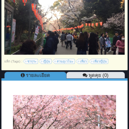
แท็ก (Tags) :
ซากุระ
ญี่ปุ่น
สวนอุเวโนะ
เที่ยว
เที่ยวญี่ปุ่น
รายละเอียด
พูดคุย (0)