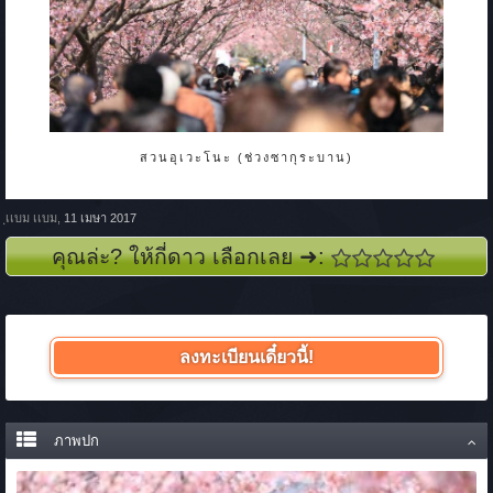
สวนอุเวะโนะ (ช่วงซากุระบาน)
ฺเเบม เเบม
,
11 เมษา 2017
คุณล่ะ? ให้กี่ดาว เลือกเลย ➜:
ลงทะเบียนเดี๋ยวนี้!
ภาพปก