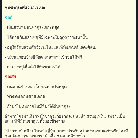
ชมซากุระที่สวนอุเวโนะ
ข้อดี
- เป็นสวนที่มีต้นซากุระเยอะที่สุด
- ได้ทานกินปลาเซยูที่มีเฉพาะในฤดูซากุระเท่านั้น
- อยู่ใกล้กับสวนสัตว์อุเวะโนะและพิพิธภัณฑ์แสดงศิลปะ
- บริเวณรอบข้างมีวัดต่างๆสามาถเข้าชมได้ฟรี
- สามารถปูเสื่อนั่งใต้ต้นซากุระได้
ข้อเสีย
- คนค่อนข้างเยอะโดยเฉพาะวันหยุด
- ทางเดินค่อนข้างแออัด
- ถ้ามาไม่ทันอาจไม่มีที่นั่งใต้ต้นซากุระ
ถ้าหากใครมาเที่ยวหน้าซากุระก็อยากจะแนะนำ สวนอุเวโนะ เพราะเป็น
สถานที่ที่มีต้นซากุระทั้งสองข้างทาง
ให้อารมณ์เหมือนในหนังญี่ปุ่น เหมาะสำหรับคู่รักหรือครอบครัวหรือใครที่
ชอบต้นซากุระ สามารถนำเสื่อ ขนม เหล้า ซาเก