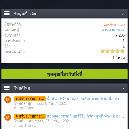
ข้อมูลเบื้องต้น
ผู้สร้างรีวิว:
Lek-Farmfun
หมวดหมู่:
สวนสาธารณะ
รับชมแล้ว:
7,206
ภาพประกอบ:
1
รีวิว:
1
คะแนนเฉลี่ย:
1 โหวต
พูดคุยเกี่ยวกับสิ่งนี้
โพสต์ใหม่
แชร์ประสบการณ์
น้ำมัน TKO นวดคลายเส้นคลายกล้ามเนื้อ จากภาวะตึงหรือเคล็ด บาดเจ็บ ได้อย่างฉับพลัน
โพสต์ล่าสุด: meet,
8 กันยา 2021
อำเภอรักอ่าน
แชร์ประสบการณ์
แจกสูตรสตรอว์เบอร์รี่โยเกิร์ตสมูทตี้ ทำง่าย อร่อย แค่มีเครื่องปั่นน้ำผลไม้
โพสต์ล่าสุด: meet,
27 กรกฎา 2021
อำเภอรักอ่าน