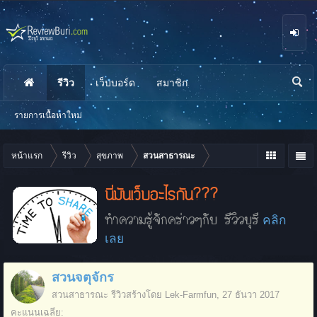
รีวิว
เว็บบอร์ด
สมาชิก
นห
า
รายการเนื้อหาใหม่
หน้าแรก
รีวิว
สุขภาพ
สวนสาธารณะ
นี่มันเว็บอะไรกัน???
ทำความรู้จักคร่าวๆกับ รีวิวบุรี
คลิก
เลย
สวนจตุจักร
สวนสาธารณะ
รีวิวสร้างโดย
Lek-Farmfun
,
27 ธันวา 2017
คะแนนเฉลี่ย: