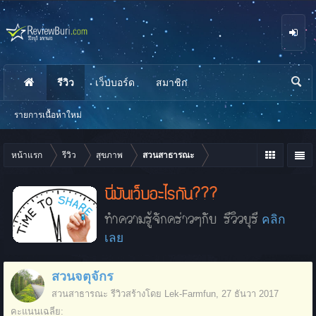
รีวิว
เว็บบอร์ด
สมาชิก
นห
า
รายการเนื้อหาใหม่
หน้าแรก
รีวิว
สุขภาพ
สวนสาธารณะ
นี่มันเว็บอะไรกัน???
ทำความรู้จักคร่าวๆกับ รีวิวบุรี
คลิก
เลย
สวนจตุจักร
สวนสาธารณะ
รีวิวสร้างโดย
Lek-Farmfun
,
27 ธันวา 2017
คะแนนเฉลี่ย: