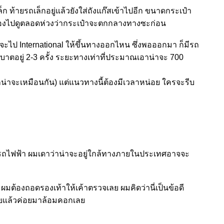
นเล็ก ท้ายรถเล็กอยู่แล้วยังใส่ถังแก๊สเข้าไปอีก ขนาดกระเป๋า
ำเลืองไปดูตลอดห่วงว่ากระเป๋าจะตกกลางทางซะก่อน
่ว่าจะไป International ให้ขึ้นทางออกไหน ซึ่งพอออกมา ก็มีรถ
ตบาตอยู่ 2-3 ครั้ง ระยะทางเท่าที่ประมาณเอาน่าจะ 700
็น่าจะเหมือนกัน) แต่แนวทางนี้ต้องมีเวลาหน่อย ใครจะรีบ
ีรถไฟฟ้า ผมเดาว่าน่าจะอยู่ใกล้ทางภายในประเทศอาจจะ
 ผมต้องถอดรองเท้าให้เค้าตรวจเลย ผมคิดว่านี่เป็นข้อดี
ัวหายแล้วค่อยมาล้อมคอกเลย