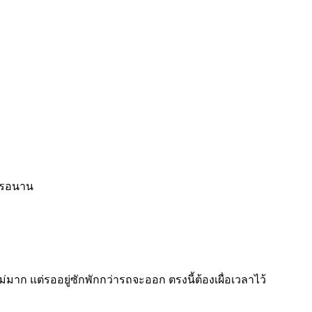
ลารอนาน
่มาก แต่รออยู่ซักพักกว่ารถจะออก ตรงนี้ต้องเผื่อเวลาไว้