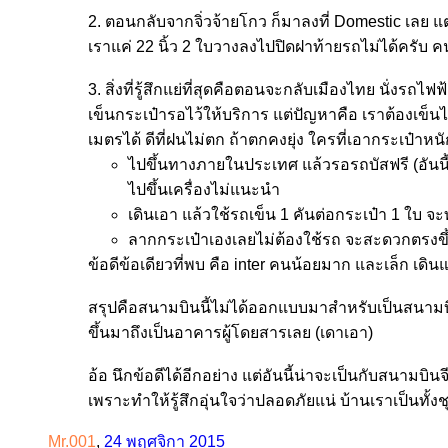
2. ตอนกลับจากจิ่วจ้ายโกว ก็มาลงที่ Domestic เลย แต่ดึ
เราแค่ 22 นิ้ว 2 ใบวางลงไปปิดฝาท้ายรถไม่ได้ครับ 
3. สิ่งที่รู้สึกแย่ที่สุดคือตอนจะกลับเมืองไทย นั่งร
เข็นกระเป๋ารอไว้ให้บริการ แต่ปัญหาคือ เราต้องเข็น
เมตรได้ ดีที่ฝนไม่ตก ถ้าตกคงยุ่ง ใครที่เอากระเป๋
ไปขึ้นทางภายในประเทศ แล้วรอรถบัสฟรี (อันนี
ไปขึ้นเครื่องไม่แนะนำ
เดินเอา แล้วใช้รถเข็น 1 คันต่อกระเป๋า 1 ใบ จะ
ลากกระเป๋าเองเลยไม่ต้องใช้รถ จะสะดวกตรงข
ข้อดีข้อเดียวที่พบ คือ inter คนน้อยมาก และเล็ก เดิน
สรุปคือสนามบินนี้ไม่ได้ออกแบบมาสำหรับเป็นสนาม
ขึ้นมาถึงเป็นอาคารผู้โดยสารเลย (เดาเอา)
อ้อ นึกข้อดีได้อีกอย่าง แต่อันนี้น่าจะเป็นกับสนามบ
เพราะทำให้รู้สึกอุ่นใจว่าปลอดภัยแน่ บ้านเราเป็นทั้ง
Mr.001
,
24 พฤศจิกา 2015