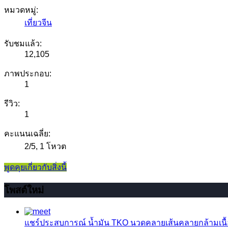
หมวดหมู่:
เที่ยวจีน
รับชมแล้ว:
12,105
ภาพประกอบ:
1
รีวิว:
1
คะแนนเฉลี่ย:
2
/
5
,
1 โหวต
พูดคุยเกี่ยวกับสิ่งนี้
โพสต์ใหม่
แชร์ประสบการณ์
น้ำมัน TKO นวดคลายเส้นคลายกล้ามเนื้อ