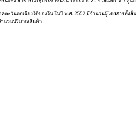
ป่ย นครฉงชิ่ง สาธารณรัฐประชาชนจีน ระยะทาง 21 กิโลเมตร จากศูน
าคตะวันตกเฉียงใต้ของจีน ในปี พ.ศ. 2552 มีจำนวนผู้โดยสารทั้งสิ
ในจำนวนปริมาณสินค้า