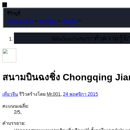
รีวิวบุรี
หน้าแรก
รีวิว
>
ท่องเที่ยว
>
เที่ยวจีน
>
ทำความรู้จัก
นี่มันเว็บอะไรกัน???
สนามบินฉงชิ่ง Chongqing Jian
เที่ยวจีน
รีวิวสร้างโดย
Mr.001
,
24 พฤศจิกา 2015
คะแนนเฉลี่ย:
2
/
5
,
คำบรรยาย: