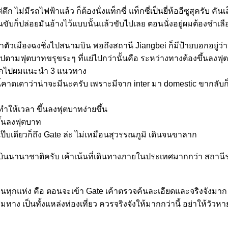
ก ไม่มีรถไฟฟ้าแล้ว ก็ต้องนั่งแท็กซี่ แท็กซี่เป็นยี่ห้ออีซูสุครับ คั
คนขับก็ปล่อยมันอ้างไว้แบบนั้นแล้วขับไปเลย ตอนนั่งอยู่ผมต้องช
ถไฟฟ้าตัวเมืองฉงชิ่งไปสนามบิน พอถึงสถานี Jiangbei ก็มีป้ายบอกอยู
ไปตามฟุตบาทขรุขระๆ ที่แย่ไปกว่านั้นคือ ระหว่างทางต้องขึ้นลงฟุ
าหนักไปผมแนะนำ 3 แนวทาง
้คาดเดาว่าน่าจะมีนะครับ เพราะมีจาก inter มา domestic ขากลับก
ทำให้เวลา ขึ้นลงฟุตบาทง่ายขึ้น
ึ้นลงฟุตบาท
แป๊บเดียวก็ถึง Gate ล่ะ ไม่เหมือนสุวรรณภูมิ เดินจนขาลาก
บินนานาชาติครับ เค้าเน้นที่เดินทางภายในประเทศมากกว่า สถาน
ินจีนทุกแห่ง คือ ตอนจะเข้า Gate เค้าตรวจค้นละเอียดและจริงจังมาก
ชุมทาง เป็นทั้งแหล่งท่องเที่ยว ควรจริงจังให้มากกว่านี้ อย่าให้ว