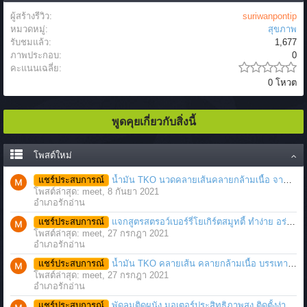
ผู้สร้างรีวิว:
suriwanpontip
หมวดหมู่:
สุขภาพ
รับชมแล้ว:
1,677
ภาพประกอบ:
0
คะแนนเฉลี่ย:
0 โหวต
พูดคุยเกี่ยวกับสิ่งนี้
โพสต์ใหม่
แชร์ประสบการณ์
น้ำมัน TKO นวดคลายเส้นคลายกล้ามเนื้อ จากภาวะตึงหรือเคล็ด บาดเจ็บ ได้อย่างฉับพลัน
โพสต์ล่าสุด: meet,
8 กันยา 2021
อำเภอรักอ่าน
แชร์ประสบการณ์
แจกสูตรสตรอว์เบอร์รี่โยเกิร์ตสมูทตี้ ทำง่าย อร่อย แค่มีเครื่องปั่นน้ำผลไม้
โพสต์ล่าสุด: meet,
27 กรกฎา 2021
อำเภอรักอ่าน
แชร์ประสบการณ์
น้ำมัน TKO คลายเส้น คลายกล้ามเนื้อ บรรเทาอาการบาดเจ็บโดยฉับพลัน
โพสต์ล่าสุด: meet,
27 กรกฎา 2021
อำเภอรักอ่าน
แชร์ประสบการณ์
พัดลมติดผนัง มอเตอร์ประสิทธิภาพสูง ติดตั้งง่าย ประหยัดพื้นที่