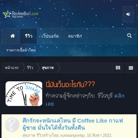
รีวิว
เว็บบอร์ด
สมาชิก
นห
า
รายการเนื้อหาใหม่
หน้าแรก
รีวิว
สุขภาพ
นี่มันเว็บอะไรกัน???
ทำความรู้จักคร่าวๆกับ รีวิวบุรี
คลิก
เลย
ศึกรักจะหนักแค่ไหน มี Coffee Like กาแฟ
ผู้ชาย มั่นใจได้ทั้งวันทั้งคืน
สุขภาพ
รีวิวสร้างโดย
suriwanpontip
,
10 สิงหา 2021