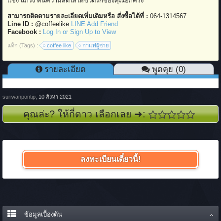
แข็ง แกร่ง คืนความสดใสให้ชีวิตรักของคุณอีกครั้ง
สามารถติดตามรายละเอียดเพิ่มเติมหรือ สั่งซื้อได้ที่ :
064-1314567
Line ID :
@coffeelike
LINE Add Friend
Facebook :
Log In or Sign Up to View
แท็ก (Tags) :
coffee like
กาแฟผู้ชาย
รายละเอียด
พูดคุย (0)
suriwanpontip
,
10 สิงหา 2021
คุณล่ะ? ให้กี่ดาว เลือกเลย ➜:
ลงทะเบียนเดี๋ยวนี้!
ข้อมูลเบื้องต้น