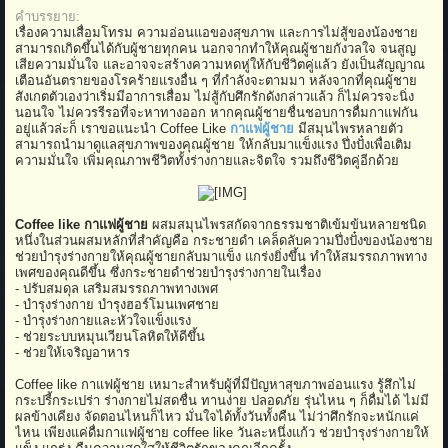
คำบรรยาย:
เรื่องความเสื่อมโทรม ความอ่อนแอของสุขภาพ และการไม่สู้ของน้องชาย
สามารถเกิดขึ้นได้กับผู้ชายทุกคน นอกจากทำให้คุณผู้ชายกังวลใจ จนสูญ
เสียความมั่นใจ และอาจจะสร้างความหดหู่ให้กับชีวิตคู่แล้ว ยังเป็นสัญญาณ
เตือนอันตรายของโรคร้ายแรงอื่น ๆ ที่กำลังจะตามมา หลังจากที่คุณผู้ชาย
สังเกตตัวเองว่าเริ่มมีอาการเสื่อม ไม่สู้กับศึกรักดังกล่าวแล้ว ก็ไม่ควรจะนิ่ง
นอนใจ ไม่ควรรีรอที่จะหาทางออก หากคุณผู้ชายชื่นชอบการดื่มกาแฟกัน
อยู่แล้วล่ะก็ เราขอแนะนำ Coffee Like
กาแฟผู้ชาย
มีสมุนไพรหลายตัว
สามารถนำมาดูแลสุขภาพของคุณผู้ชาย ให้กลับมาแข็งแรง ปึ่งปั๋งเพื่อเติม
ความมั่นใจ เพิ่มคุณภาพชีวิตทั้งร่างกายและจิตใจ รวมถึงชีวิตคู่อีกด้วย
​
Coffee like กาแฟผู้ชาย
ผสมสมุนไพรสกัดจากธรรมชาติเข้มข้นหลายชนิด
หนึ่งในส่วนผสมหลักที่สำคัญคือ กระชายดำ เคล็ดลับความปึ่งปั๋งของน้องชาย
ช่วยบำรุงร่างกายให้คุณผู้ชายกลับมาแข็ง แกร่งยิ่งขึ้น ทำให้สมรรถภาพทาง
เพศของคุณดีขึ้น ซึ่งกระชายดำช่วยบำรุงร่างกายในเรื่อง
- ปรับสมดุล เสริมสมรรถภาพทางเพศ
- บำรุงร่างกาย บำรุงฮอร์โมนเพศชาย
- บำรุงร่างกายและหัวใจแข็งแรง
- ช่วยระบบหมุนเวียนโลหิตให้ดีขึ้น
- ช่วยให้เจริญอาหาร
Coffee like กาแฟผู้ชาย เหมาะสำหรับผู้ที่มีปัญหาสุขภาพอ่อนแรง รู้สึกไม่
กระปรี้กระเปร่า ร่างกายไม่สดชื่น ทานง่าย ปลอดภัย รุ่นไหน ๆ ก็ดื่มได้ ไม่มี
ผลข้างเคียง จัดตอนไหนก็ไหว มั่นใจได้ทั้งวันทั้งคืน ไม่ว่าศึกรักจะหนักแค่
ไหน เพียงแค่ดื่มกาแฟผู้ชาย coffee like วันละหนึ่งแก้ว ช่วยบำรุงร่างกายให้