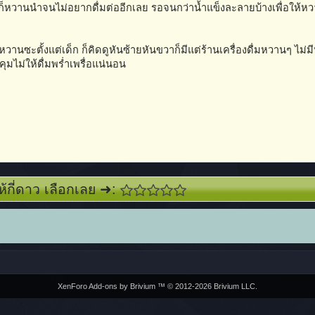
ิก็หวานนำจนไม่อยากดื่มต่ออีกเลย รอจนกว่าน้ำแข็งละลายบ้างเพื่อให้ห
เบาหวานซะตั้งแต่เด็ก ก็คิดดูหันซ้ายหันขวาก็มีแต่ร้านเครื่องดื่มหวานๆ ไม่
ุมไม่ให้ดื่มพร่ำเพรื่อแน่นอน
ห้กี่ดาว เลือกเลย ➜:
XenForo Add-ons by Brivium ™ © 2012-2026 Brivium LLC.