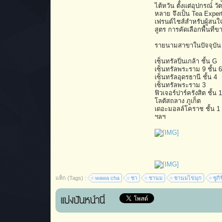
ไต้หวัน ตั้งแต่อุปกรณ์ ว
หลาย จึงเป็น Tea Exper
เฟรนด์ไชส์สำหรับผู้สนใ
สูตร การคัดเลือกพื้นที่ข
รายนามสาขาในปัจจุบัน
เซ็นทรัลปิ่นเกล้า ชั้น G
เซ็นทรัลพระราม 9 ชั้น 6
เซ็นทรัลอุดรธานี ชั้น 4
เซ็นทรัลพระราม 3
ฟิวเจอร์ปาร์ครังสิต ชั้น 1
โลตัสถลาง ภูเก็ต
เดอะมอลล์โคราช ชั้น 1
ฯลฯ
แท็ก (Tags) :
wawa cha
ชา
ชานม
ชานมไข่มุก
ซูกิช
แบ่งปันหน้านี้