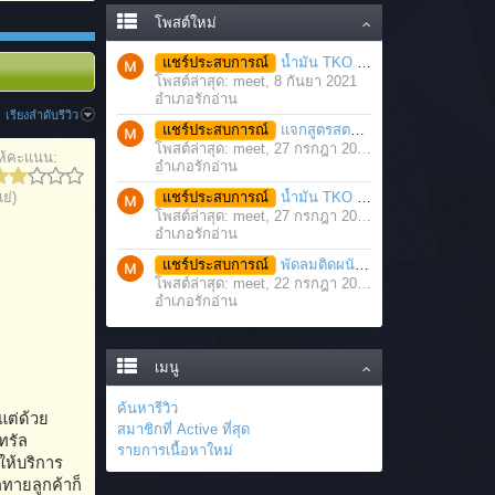
โพสต์ใหม่
แชร์ประสบการณ์
น้ำมัน TKO นวดคลายเส้นคลายกล้ามเนื้อ จากภาวะตึงหรือเคล็ด บาดเจ็บ ได้อย่างฉับพลัน
โพสต์ล่าสุด: meet,
8 กันยา 2021
อำเภอรักอ่าน
เรียงลำดับรีวิว
แชร์ประสบการณ์
แจกสูตรสตรอว์เบอร์รี่โยเกิร์ตสมูทตี้ ทำง่าย อร่อย แค่มีเครื่องปั่นน้ำผลไม้
โพสต์ล่าสุด: meet,
27 กรกฎา 2021
ห้คะแนน:
อำเภอรักอ่าน
แย่)
แชร์ประสบการณ์
น้ำมัน TKO คลายเส้น คลายกล้ามเนื้อ บรรเทาอาการบาดเจ็บโดยฉับพลัน
โพสต์ล่าสุด: meet,
27 กรกฎา 2021
อำเภอรักอ่าน
แชร์ประสบการณ์
พัดลมติดผนัง มอเตอร์ประสิทธิภาพสูง ติดตั้งง่าย ประหยัดพื้นที่
โพสต์ล่าสุด: meet,
22 กรกฎา 2021
อำเภอรักอ่าน
เมนู
ค้นหารีวิว
แต่ด้วย
สมาชิกที่ Active ที่สุด
ทรัล
รายการเนื้อหาใหม่
ให้บริการ
กทายลูกค้าก็