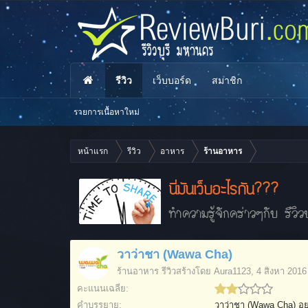
รีวิว
เว็บบอร์ด
สมาชิก
รายการเนื้อหาใหม่
หน้าแรก
รีวิว
อาหาร
ร้านอาหาร
นี่มันเว็บอะไรกัน???
ทำความรู้จักคร่าวๆกับ รีวิวบ
วาว่าชา (Wawa Cha)
ร้านอาหาร
รีวิวสร้างโดย
Aura1123
,
4 สิงหา 2016
คะแนนเฉลี่ย:
คำบรรยาย:
วาว่าชา (Wawa Cha) อยู