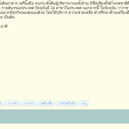
ัตถุดิบอาหาร เครื่องมือ จนกระทั่งทีมผู้บริหารงานหลังบ้าน มีชื่อเสียงทั้งด้านรสชาต
t รายต้นๆของประเทศ ปัจจุบันมี 14 สาขาในประเทศ นอกจากนี้ ในปัจจุบัน วาว่าชา 
จอยากมีธุรกิจของตนเองด้วย โดยให้บริการ ความช่วยเหลือ คำปรึกษาด้านเครื่องม
าย เป็นต้น
 อาทิ
ิ
วาว่าชา
อาหาร
เครื่องดื่ม
เฟรนด์ไชส์
เมนู