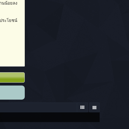
วานน้อยลง
มีประโยชน์