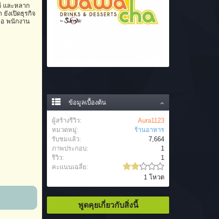
ิดี และหลาก
ยังเปิดธุรกิจ
ือ พนักงาน
ข้อมูลเบื้องต้น
ผู้สร้างรีวิว:
Aura1123
หมวดหมู่:
ร้านอาหาร
รับชมแล้ว:
7,664
ภาพประกอบ:
1
รีวิว:
1
คะแนนเฉลี่ย:
1 โหวต
พูดคุยเกี่ยวกับสิ่งนี้