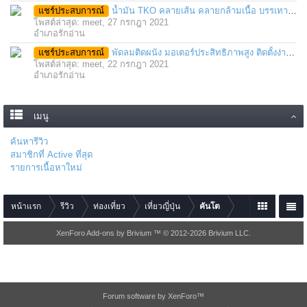
แชร์ประสบการณ์
น้ำมัน TKO คลายเส้น คลายกล้ามเนื้อ บรรเทาอาการบาดเจ็บโดยฉับพลัน
โพสต์ล่าสุด: meet,
27 กรกฎา 2021
อำเภอรักอ่าน
แชร์ประสบการณ์
พัดลมติดผนัง มอเตอร์ประสิทธิภาพสูง ติดตั้งง่าย ประหยัดพื้นที่
โพสต์ล่าสุด: meet,
22 กรกฎา 2021
อำเภอรักอ่าน
เมนู
ค้นหารีวิว
สมาชิกที่ Active ที่สุด
รายการเนื้อหาใหม่
หน้าแรก
รีวิว
ท่องเที่ยว
เที่ยวญี่ปุ่น
คันโต
XenForo Add-ons by Brivium ™ © 2012-2026 Brivium LLC.
Forum software by XenForo™