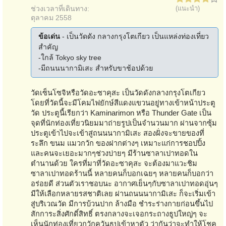
ช่วงเวลาที่เดินทาง:
(แนะนำ)
ตุลาคม 2558
ข้อเด่น
- เป็นวัดดัง กลางกรุงโตเกียว เป็นแหล่งท่องเที่ยว
สำคัญ
-ใกล้ Tokyo sky tree
-มีถนนนากามิเสะ สำหรับขาช้อปด้วย
วัดเซ็นโซจิหรือวัดอะซาคุสะ เป็นวัดดังกลางกรุงโตเกียว
โดยที่วัดนี้จะมีโคมไฟยักษ์สีแดงแขวนอยู่ทางเข้าหน้าประตู
วัด ประตูนี้เรียกว่า Kaminarimon หรือ Thunder Gate เป็น
จุดที่นักท่องเที่ยวนิยมมาถ่ายรูปเป็นจำนวนมาก ผ่านจากซุ้ม
ประตูเข้าไปจะเข้าสู่ถนนนากามิเสะ สองฝั่งจะขายของที่
ระลึก ขนม แมวกวัก ของฝากต่างๆ เหมาะแก่การชอปปิ้ง
และคนจะเยอะมากๆช่วงบ่ายๆ มีร้านซาลาเปาทอดใน
ตำนานด้วย ใครที่มาที่วัดอะซาคุสะ จะต้องมาแวะชิม
ซาลาเปาทอดร้านนี้ หลายคนก็บอกเฉยๆ หลายคนก็บอกว่า
อร่อยดี ส่วนตัวเราชอบนะ อากาศเย็นๆกับซาลาเปาทอดอุ่นๆ
มีให้เลือกหลายรสชาติเลย ผ่านถนนนากามิเสะ ก็จะเริ่มเข้า
สู่บริเวณวัด มีการบ้วนปาก ล้างมือ ชำระร่างกายก่อนขึ้นไป
สักการะสิ่งศักดิ์สิทธิ์ ตรงกลางจะเจอกระถางธูปใหญ่ๆ จะ
เห็นนักท่องเที่ยวกวักควันธูปเข้าหาตัว ว่ากันว่าจะทำให้โชค