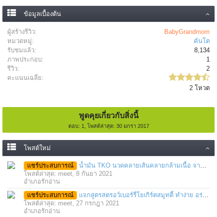
ข้อมูลเบื้องต้น
ผู้สร้างรีวิว:
BabyGrandmom
หมวดหมู่:
คันโต
รับชมแล้ว:
8,134
ภาพประกอบ:
1
รีวิว:
2
คะแนนเฉลี่ย:
2 โหวต
พูดคุยเกี่ยวกับสิ่งนี้
ตอบ: 1, โพสต์ล่าสุด: 30 มกรา 2017
โพสต์ใหม่
แชร์ประสบการณ์
น้ำมัน TKO นวดคลายเส้นคลายกล้ามเนื้อ จากภาวะตึงหรือเคล็ด บาดเจ็บ ได้อย่างฉับพลัน
โพสต์ล่าสุด: meet,
8 กันยา 2021
อำเภอรักอ่าน
แชร์ประสบการณ์
แจกสูตรสตรอว์เบอร์รี่โยเกิร์ตสมูทตี้ ทำง่าย อร่อย แค่มีเครื่องปั่นน้ำผลไม้
โพสต์ล่าสุด: meet,
27 กรกฎา 2021
อำเภอรักอ่าน