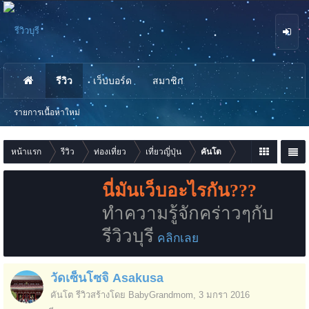
รีวิว
เว็บบอร์ด
สมาชิก
นห
า
รายการเนื้อหาใหม่
หน้าแรก
รีวิว
ท่องเที่ยว
เที่ยวญี่ปุ่น
คันโต
นี่มันเว็บอะไรกัน???
ทำความรู้จักคร่าวๆกับ
รีวิวบุรี
คลิกเลย
วัดเซ็นโซจิ Asakusa
คันโต
รีวิวสร้างโดย
BabyGrandmom
,
3 มกรา 2016