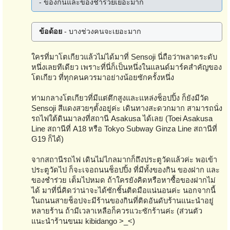
- ของกินและของชำร่วยเยอะมาก
ข้อด้อย
- บางช่วงคนจะเยอะมาก
ใครที่มาโตเกียวแล้วไม่ได้มาที่ Sensoji นี่ถือว่าพลาดระดับ
หนึ่งเลยทีเดียว เพราะที่นี่ก็เป็นหนึ่งในแลนด์มาร์คสำคัญของ
โตเกียว ที่ทุกคนควรมาอย่างน้อยซักครั้งหนึ่ง
ท่ามกลางโตเกียวที่มีแต่ตึกสูงและแหล่งช็อปปิ้ง ก็ยังมีวัด
Sensoji สีแดงสวยๆตั้งอยู่ค่ะ เดินทางสะดวกมาก สามารถนั่ง
รถไฟใต้ดินมาลงที่สถานี Asakusa ได้เลย (Toei Asakusa
Line สถานีที่ A18 หรือ Tokyo Subway Ginza Line สถานีที่
G19 ก็ได้)
จากสถานีรถไฟ เดินไม่ไกลมากก็ถึงประตูวัดแล้วค่ะ พอเข้า
ประตูวัดไป ก็จะเจอถนนช็อปปิ้ง ที่มีทั้งของกิน ของฝาก และ
ของชำร่วย เต็มไปหมด ถ้าใครยังคิดหรือหาซื้อของฝากไม่
ได้ มาที่นี่คิดว่าน่าจะได้ซักชิ้นติดมือแน่นอนค่ะ นอกจากนี้
ในถนนสายช็อปจะมีร้านของกินที่ติดอันดับร้านแนะนำอยู่
หลายร้าน ถ้ามีเวลาเหลือก็ควรแวะซักร้านค่ะ (ส่วนตัว
แนะนำร้านขนม kibidango >_<)