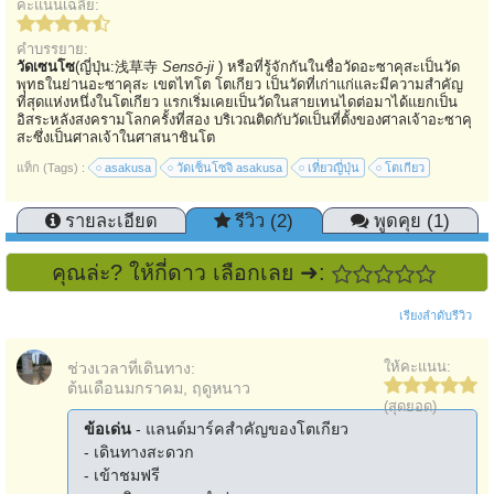
คะแนนเฉลี่ย:
คำบรรยาย:
วัดเซนโซ
(ญี่ปุ่น:浅草寺
Sensō-ji
) หรือที่รู้จักกันในชื่อวัดอะซาคุสะเป็นวัด
พุทธในย่านอะซาคุสะ เขตไทโต โตเกียว เป็นวัดที่เก่าแก่และมีความสำคัญ
ที่สุดแห่งหนึ่งในโตเกียว แรกเริ่มเคยเป็นวัดในสายเทนไดต่อมาได้แยกเป็น
อิสระหลังสงครามโลกครั้งที่สอง บริเวณติดกับวัดเป็นที่ตั้งของศาลเจ้าอะซาคุ
สะซึ่งเป็นศาลเจ้าในศาสนาชินโต
แท็ก (Tags) :
asakusa
วัดเซ็นโซจิ asakusa
เที่ยวญี่ปุ่น
โตเกียว
รายละเอียด
รีวิว (2)
พูดคุย (1)
คุณล่ะ? ให้กี่ดาว เลือกเลย ➜:
เรียงลำดับรีวิว
ให้คะแนน:
ช่วงเวลาที่เดินทาง:
ต้นเดือนมกราคม, ฤดูหนาว
(สุดยอด)
ข้อเด่น
- แลนด์มาร์คสำคัญของโตเกียว
- เดินทางสะดวก
- เข้าชมฟรี