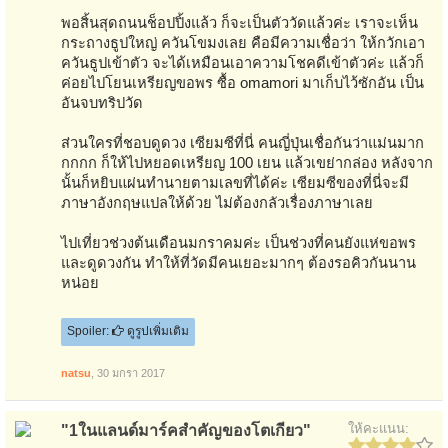
พอสิ้นสุดถนนช็อปปิ้งแล้ว ก็จะเป็นตัววัดแล้วค่ะ เราจะเห็น
กระถางธูปใหญ่ ควันโขมงเลย คือมีความเชื่อว่า ให้กวักเอา
ควันธูปเข้าตัว จะได้เหมือนเอาความโชคดีเข้าตัวค่ะ แล้วก็
ค่อยไปโยนเหรียญขอพร ซื้อ omamori มาเก็บไว้ซักอัน เป็น
อันจบทริปวัด
ส่วนใครที่ชอบดูดวง เซียมซีที่นี่ คนญี่ปุ่นเชื่อกันว่าแม่นมาก
กกกก ก็ให้ไปหยอดเหรียญ 100 เยน แล้วเขย่ากล่อง หลังจาก
นั้นก็หยิบแผ่นทำนายตามเลขที่ได้ค่ะ เซียมซีของที่นี่จะมี
ภาษาอังกฤษแปลให้ด้วย ไม่ต้องกลัวเรื่องภาษาเลย
ไปเที่ยวช่วงต้นเดือนมกราคมค่ะ เป็นช่วงที่คนยังแห่ขอพร
และดูดวงกัน ทำให้ที่วัดมีคนเยอะมากๆ ต้องรอคิวกันนาน
หน่อย
Spoiler:
ดูรูปเพิ่มเติม
natsu
,
30 มกรา 2017
ให้คะแนน:
"1ในแลนด์มาร์คสำคัญของโตเกียว"