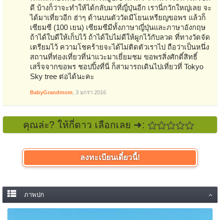
ดี บ้างก็ว่าจะทำให้ได้กลับมาที่ญี่ปุ่นอีก เรานี่กวักใหญ่เลย จะ
ได้มาเที่ยวอีก ฮ่าๆ ด้านบนตัววัดมีโยนเหรียญขอพร แล้วก็
เซียมซี (100 เยน) เซียมซีมีทั้งภาษาญี่ปุ่นและภาษาอังกฤษ
ถ้าได้ใบดีให้เก็บไว้ ถ้าได้ใบไม่ดีให้ผูกไว้กับลวด ที่ทางวัดจัด
เตรียมไว้ ความโชคร้ายจะได้ไม่ติดตัวเราไป ถือว่าเป็นหนึ่ง
สถานที่ท่องเที่ยวที่น่าแวะมาเยี่ยมชม ขอพรสิ่งศักดิ์สิทธิ์
เสร็จจากขอพร ชอปปิ้งที่นี่ ก็สามารถเดินไปเที่ยวที่ Tokyo
Sky tree ต่อได้นะคะ
BabyGrandmom
,
3 มกรา 2016
คุณล่ะ? ให้กี่ดาว เลือกเลย ➜:
ลงทะเบียนเดี๋ยวนี้!
ภาพปก