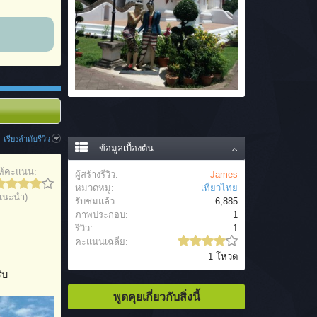
เรียงลำดับรีวิว
ข้อมูลเบื้องต้น
ห้คะแนน:
ผู้สร้างรีวิว:
James
หมวดหมู่:
เที่ยวไทย
แนะนำ)
รับชมแล้ว:
6,885
ภาพประกอบ:
1
รีวิว:
1
คะแนนเฉลี่ย:
1 โหวต
ับ
พูดคุยเกี่ยวกับสิ่งนี้