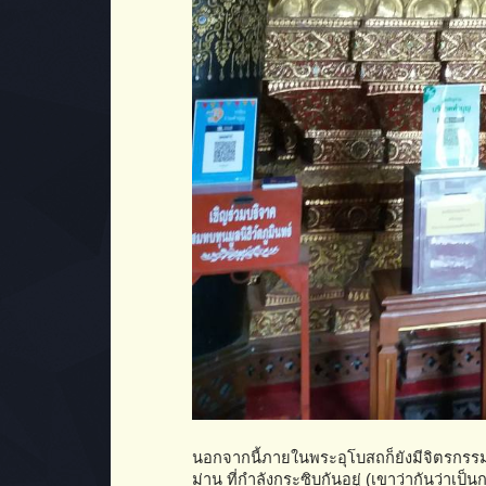
นอกจากนี้ภายในพระอุโบสถก็ยังมีจิตรกรรมฝาพนัง
ม่าน ที่กำลังกระซิบกันอยู่ (เขาว่ากันว่าเ