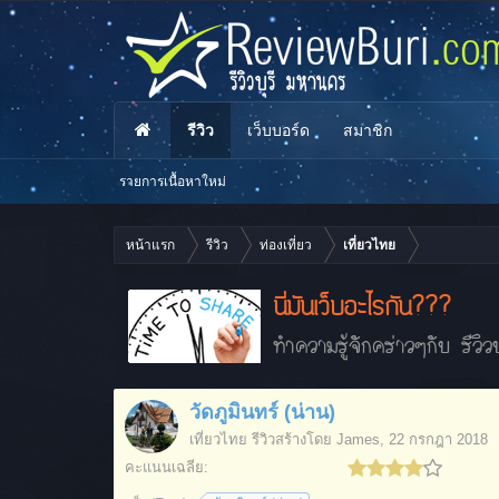
รีวิว
เว็บบอร์ด
สมาชิก
รายการเนื้อหาใหม่
หน้าแรก
รีวิว
ท่องเที่ยว
เที่ยวไทย
นี่มันเว็บอะไรกัน???
ทำความรู้จักคร่าวๆกับ รีวิวบ
วัดภูมินทร์ (น่าน)
เที่ยวไทย
รีวิวสร้างโดย
James
,
22 กรกฎา 2018
คะแนนเฉลี่ย: