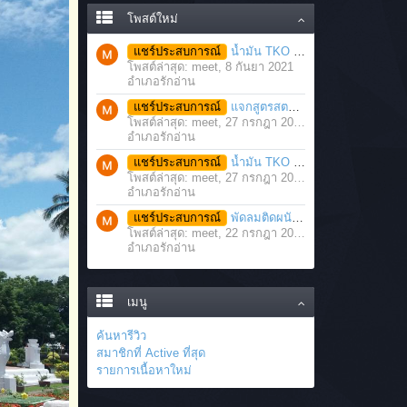
โพสต์ใหม่
แชร์ประสบการณ์
น้ำมัน TKO นวดคลายเส้นคลายกล้ามเนื้อ จากภาวะตึงหรือเคล็ด บาดเจ็บ ได้อย่างฉับพลัน
โพสต์ล่าสุด: meet,
8 กันยา 2021
อำเภอรักอ่าน
แชร์ประสบการณ์
แจกสูตรสตรอว์เบอร์รี่โยเกิร์ตสมูทตี้ ทำง่าย อร่อย แค่มีเครื่องปั่นน้ำผลไม้
โพสต์ล่าสุด: meet,
27 กรกฎา 2021
อำเภอรักอ่าน
แชร์ประสบการณ์
น้ำมัน TKO คลายเส้น คลายกล้ามเนื้อ บรรเทาอาการบาดเจ็บโดยฉับพลัน
โพสต์ล่าสุด: meet,
27 กรกฎา 2021
อำเภอรักอ่าน
แชร์ประสบการณ์
พัดลมติดผนัง มอเตอร์ประสิทธิภาพสูง ติดตั้งง่าย ประหยัดพื้นที่
โพสต์ล่าสุด: meet,
22 กรกฎา 2021
อำเภอรักอ่าน
เมนู
ค้นหารีวิว
สมาชิกที่ Active ที่สุด
รายการเนื้อหาใหม่