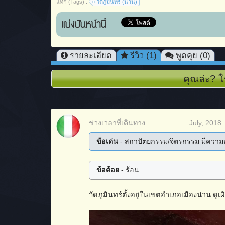
แท็ก (Tags) :
วัดภูมินทร์ (น่าน)
แบ่งปันหน้านี้
รายละเอียด
รีวิว (1)
พูดคุย (0)
คุณล่ะ? ใ
ช่วงเวลาที่เดินทาง:
July, 2018
ข้อเด่น
- สถาปัตยกรรม/จิตรกรรม มีควา
ข้อด้อย
- ร้อน
วัดภูมินทร์ตั้งอยู่ในเขตอำเภอเมืองน่าน ดูเผ