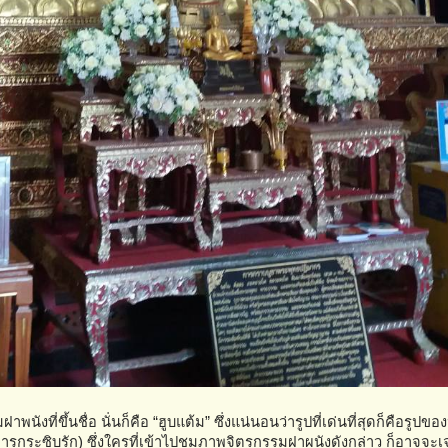
ที่ขึ้นชื่อ นั่นก็คือ “ฮูบแต้ม” ซึ่งแน่นอนว่ารูปที่เด่นที่สุดก็คือรูปของป
ป็นการกระซิบรัก) ซึ่งใครที่เข้าไปชมภาพจิตรกรรมฝาผนังดังกล่าว ก็อาจจะ