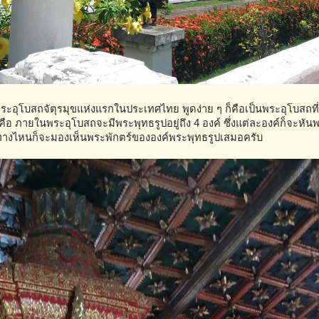
นพระอุโบสถจัตุรมุขแห่งแรกในประเทศไทย พูดง่าย ๆ ก็คือเป็นพระอุโบสถที่
ือ ภายในพระอุโบสถจะมีพระพุทธรูปอยู่ถึง 4 องค์ ซึ่งแต่ละองค์ก็จะหัน
เข้าทางไหนก็จะมองเห็นพระพักตร์ขององค์พระพุทธรูปเสมอครับ