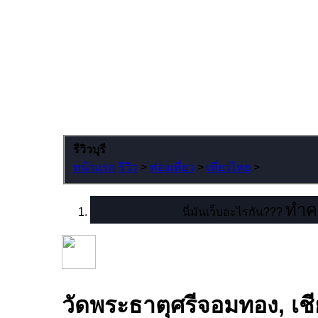
รีวิวบุรี
หน้าแรก
รีวิว
>
ท่องเที่ยว
>
เที่ยวไทย
>
ทำคว
นี่มันเว็บอะไรกัน???
วัดพระธาตุศรีจอมทอง, เชี