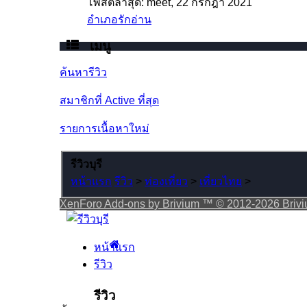
โพสต์ล่าสุด: meet,
22 กรกฎา 2021
อำเภอรักอ่าน
เมนู
ค้นหารีวิว
สมาชิกที่ Active ที่สุด
รายการเนื้อหาใหม่
รีวิวบุรี
หน้าแรก
รีวิว
>
ท่องเที่ยว
>
เที่ยวไทย
>
XenForo Add-ons by Brivium ™ © 2012-2026 Briv
หน้าแรก
รีวิว
รีวิว