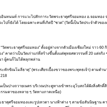
ยอินทนนท์ การแวะไปสักการะวัดพระธาตุศรีจอมทอง อ.จอมทอง จ.เชี
ปก็ยังได้ โดยเฉพาะคนที่เกิดปี “ชวด” (วัดนี้เป็นวัดประจำตัวของ
“วัดพระธาตุศรีจอมทอง” ตั้งอยู่ห่างจากตัวเมืองเชียงใหม่ ราว 60 ก
ง” คาดว่าเป็นวัดเก่าแก่ที่สร้างขึ้นตั้งแต่พุทธศตวรรษที่ 20 แต่จร
นา ผู้คนก็ไม่ได้พลุกพล่าน
ะทักขิณโมลีธาตุ” (พระเศียรเบื้องขวาของพระพุทธเจ้า) ตามตำนาน
. 218
ป็นปางถวายเนตร บริเวณประตูทางเข้าพระอุโบสถได้ฝังสิ่งศักดิ์ส
เป็นธรรมดาของหลาย ๆ วัดทางภาคเหนือ)
ระธาตุศรีจอมทองและรูปเทวดา นางฟ้าต่าง ๆ ตามข้อสันนิษฐาน คา