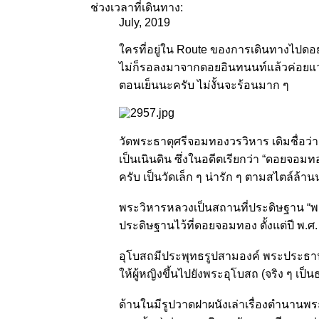
ช่วงเวลาที่เดินทาง:
July, 2019
ใครที่อยู่ใน Route ของการเดินทางไปดอ
ไม่ก็รอลงมาจากดอยอินทนนท์แล้วค่อยแวะไ
ตอนเย็นนะครับ ไม่งั้นจะร้อนมาก ๆ
วัดพระธาตุศรีจอมทองวรวิหาร เดิมชื่อว่า 
เป็นเนินดิน ซึ่งในอดีตเรียกว่า “ดอยจอมทอ
ครับ เป็นวัดเล็ก ๆ น่ารัก ๆ ตามสไตล์ล้าน
พระวิหารหลวงเป็นสถานที่ประดิษฐาน “พร
ประดิษฐานไว้ที่ดอยจอมทอง ตั้งแต่ปี พ.ศ
อุโบสถมีประพุทธรูปสามองค์ พระประธานเ
ให้ผู้หญิงขึ้นไปยังพระอุโบสถ (จริง ๆ 
ด้านในมีรูปวาดฝาผนังเล่าเรื่องตำนานพ