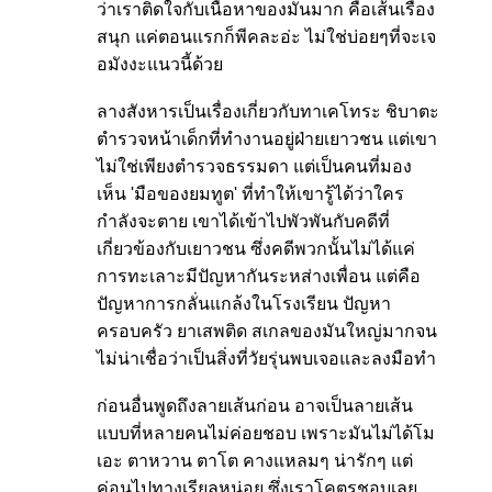
ว่าเราติดใจกับเนื้อหาของมันมาก คือเส้นเรื่อง
สนุก แค่ตอนแรกก็พีคละอ่ะ ไม่ใช่บ่อยๆที่จะเจ
อมังงะแนวนี้ด้วย
ลางสังหารเป็นเรื่องเกี่ยวกับทาเคโทระ ชิบาตะ
ตำรวจหน้าเด็กที่ทำงานอยู่ฝ่ายเยาวชน แต่เขา
ไม่ใช่เพียงตำรวจธรรมดา แต่เป็นคนที่มอง
เห็น 'มือของยมทูต' ที่ทำให้เขารู้ได้ว่าใคร
กำลังจะตาย เขาได้เข้าไปพัวพันกับคดีที่
เกี่ยวข้องกับเยาวชน ซึ่งคดีพวกนั้นไม่ได้แค่
การทะเลาะมีปัญหากันระหส่างเพื่อน แต่คือ
ปัญหาการกลั่นแกล้งในโรงเรียน ปัญหา
ครอบครัว ยาเสพติด สเกลของมันใหญ่มากจน
ไม่น่าเชื่อว่าเป็นสิ่งที่วัยรุ่นพบเจอและลงมือทำ
ก่อนอื่นพูดถึงลายเส้นก่อน อาจเป็นลายเส้น
แบบที่หลายคนไม่ค่อยชอบ เพราะมันไม่ได้โม
เอะ ตาหวาน ตาโต คางแหลมๆ น่ารักๆ แต่
ค่อนไปทางเรียลหน่อย ซึ่งเราโคตรชอบเลย