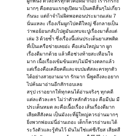
ผูกพันงี้ ตัวละครทุกตัวคือดีมากอ่ะ เรารักริกะ
มากๆ คือตอนแรกดูเปิดมาเป็นคดีสั้นๆไม่เกี่ยว
กันนะ แต่ถ้าจำไม่ผิดพอตอนประมาณเล่ม 7
นั่นแหละ เรื่องเริ่มผูกไปคดีใหญ่ ซึ่งกลายเป็น
ว่าพอย้อนกลับไปดูมันแทบจะปูเรื่องมาตั้งแต่
เล่ม 3 ด้วยซ้ำ ซึ่งเรื่องนี้เล่นประเด็นยาเสพติด
ที่เป็นเครือข่ายเลยอ่ะ คือเล่นใหญ่มาก ผูก
เรื่องดีมากด้วย แล้วคือช่วงท้ายสะเทือนใจ
มาก เนื้อเรื่องเข้มข้นแทบไม่มีช่วงตลกแล้ว
แต่เรื่องคือเคลียคดีและจบปมตัสละครทุกตัว
ได้อย่างสวยงามมาก รักมาก นี่พูดถึงละอยาก
ไปค้นมาอ่านอีกสักรอบเลย
สรุป เราอยากให้ทุกคนได้อ่านจริงๆ ทุกคดี
แต่ละตัวละคร ไม่ว่าตัวหลักตัวรอง คือมีปม มี
ประเด็นหมด ละคือเนื้อเรื่อง เส้นเรื่องดีมาก
เสียดสีสังคม เป็นมังงะที่ผู้ใหญ่ควรอ่านมากๆ
ยิ่งพวกพ่อแม่นี่อ่านเถอะ เด็กก็ควรอ่านจะได้
ระวังตัวและรู้ทันไว้ มันไม่ใช่แค่ซีเรียส เสียดสี