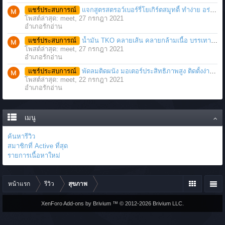
แชร์ประสบการณ์
แจกสูตรสตรอว์เบอร์รี่โยเกิร์ตสมูทตี้ ทำง่าย อร่อย แค่มีเครื่องปั่นน้ำผลไม้
โพสต์ล่าสุด: meet,
27 กรกฎา 2021
อำเภอรักอ่าน
แชร์ประสบการณ์
น้ำมัน TKO คลายเส้น คลายกล้ามเนื้อ บรรเทาอาการบาดเจ็บโดยฉับพลัน
โพสต์ล่าสุด: meet,
27 กรกฎา 2021
อำเภอรักอ่าน
แชร์ประสบการณ์
พัดลมติดผนัง มอเตอร์ประสิทธิภาพสูง ติดตั้งง่าย ประหยัดพื้นที่
โพสต์ล่าสุด: meet,
22 กรกฎา 2021
อำเภอรักอ่าน
เมนู
ค้นหารีวิว
สมาชิกที่ Active ที่สุด
รายการเนื้อหาใหม่
หน้าแรก
รีวิว
สุขภาพ
XenForo Add-ons by Brivium ™ © 2012-2026 Brivium LLC.