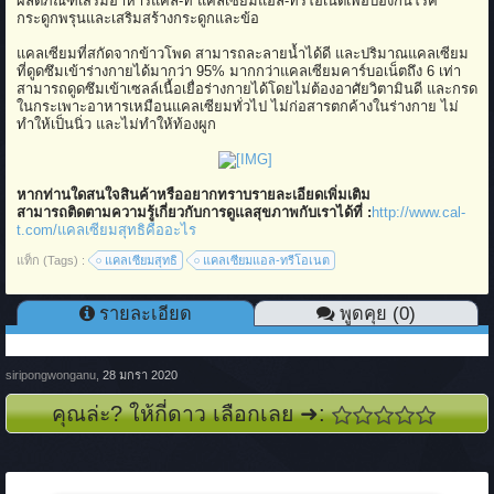
ผลิตภัณฑ์เสริมอาหารแคล-ที แคลเซียมแอล-ทรีโอเนตเพื่อป้องกันโรค
กระดูกพรุนและเสริมสร้างกระดูกและข้อ
แคลเซียมที่สกัดจากข้าวโพด สามารถละลายน้ำได้ดี และปริมาณแคลเซียม
ที่ดูดซึมเข้าร่างกายได้มากว่า 95% มากกว่าแคลเซียมคาร์บอเน็ตถึง 6 เท่า
สามารถดูดซึมเข้าเซลล์เนื้อเยื่อร่างกายได้โดยไม่ต้องอาศัยวิตามินดี และกรด
ในกระเพาะอาหารเหมือนแคลเซียมทั่วไป ไม่ก่อสารตกค้างในร่างกาย ไม่
ทำให้เป็นนิ่ว และไม่ทำให้ท้องผูก
หากท่านใดสนใจสินค้าหรืออยากทราบรายละเอียดเพิ่มเติม
สามารถติดตามความรู้เกี่ยวกับการดูแลสุขภาพกับเราได้ที่ :
http://www.cal-
t.com/แคลเซียมสุทธิคืออะไร
แท็ก (Tags) :
แคลเซียมสุทธิ
แคลเซียมแอล-ทรีโอเนต
รายละเอียด
พูดคุย (0)
siripongwonganu
,
28 มกรา 2020
คุณล่ะ? ให้กี่ดาว เลือกเลย ➜: