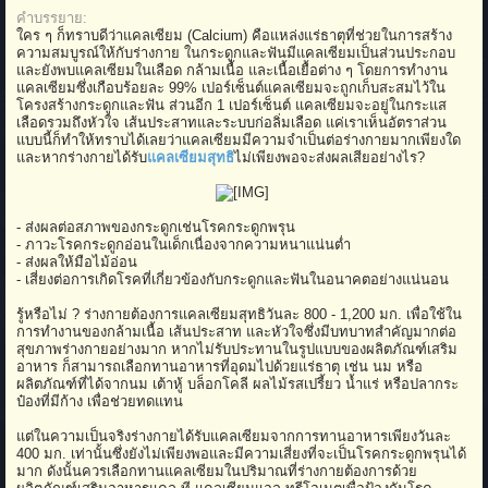
คำบรรยาย:
ใคร ๆ ก็ทราบดีว่าแคลเซียม (Calcium) คือแหล่งแร่ธาตุที่ช่วยในการสร้าง
ความสมบูรณ์ให้กับร่างกาย ในกระดูกและฟันมีแคลเซียมเป็นส่วนประกอบ
และยังพบแคลเซียมในเลือด กล้ามเนื้อ และเนื้อเยื้อต่าง ๆ โดยการทำงาน
แคลเซียมซึ่งเกือบร้อยละ 99% เปอร์เซ็นต์แคลเซียมจะถูกเก็บสะสมไว้ใน
โครงสร้างกระดูกและฟัน ส่วนอีก 1 เปอร์เซ็นต์ แคลเซียมจะอยู่ในกระแส
เลือดรวมถึงหัวใจ เส้นประสาทและระบบก่อลิ่มเลือด แค่เราเห็นอัตราส่วน
แบบนี้ก็ทำให้ทราบได้เลยว่าแคลเซียมมีความจำเป็นต่อร่างกายมากเพียงใด
และหากร่างกายได้รับ
แคลเซียมสุทธิ
ไม่เพียงพอจะส่งผลเสียอย่างไร?
​
- ส่งผลต่อสภาพของกระดูกเช่นโรคกระดูกพรุน
- ภาวะโรคกระดูกอ่อนในเด็กเนื่องจากความหนาแน่นต่ำ
- ส่งผลให้มือไม้อ่อน
- เสี่ยงต่อการเกิดโรคที่เกี่ยวข้องกับกระดูกและฟันในอนาคตอย่างแน่นอน
รู้หรือไม่ ? ร่างกายต้องการแคลเซียมสุทธิวันละ 800 - 1,200 มก. เพื่อใช้ใน
การทำงานของกล้ามเนื้อ เส้นประสาท และหัวใจซึ่งมีบทบาทสำคัญมากต่อ
สุขภาพร่างกายอย่างมาก หากไม่รับประทานในรูปแบบของผลิตภัณฑ์เสริม
อาหาร ก็สามารถเลือกทานอาหารที่อุดมไปด้วยแร่ธาตุ เช่น นม หรือ
ผลิตภัณฑ์ที่ได้จากนม เต้าหู้ บล็อกโคลี ผลไม้รสเปรี้ยว น้ำแร่ หรือปลากระ
ป๋องที่มีก้าง เพื่อช่วยทดแทน
แต่ในความเป็นจริงร่างกายได้รับแคลเซียมจากการทานอาหารเพียงวันละ
400 มก. เท่านั้นซึ่งยังไม่เพียงพอและมีความเสี่ยงที่จะเป็นโรคกระดูกพรุนได้
มาก ดังนั้นควรเลือกทานแคลเซียมในปริมาณที่ร่างกายต้องการด้วย