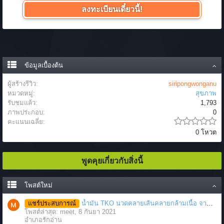
ลงทะเบียนเดี๋ยวนี้!
ข้อมูลเบื้องต้น
ผู้สร้างรีวิว:
siripongwonganu
หมวดหมู่:
สุขภาพ
รับชมแล้ว:
1,793
ภาพประกอบ:
0
คะแนนเฉลี่ย:
0 โหวต
พูดคุยเกี่ยวกับสิ่งนี้
โพสต์ใหม่
แชร์ประสบการณ์
น้ำมัน TKO นวดคลายเส้นคลายกล้ามเนื้อ จากภาวะตึงหรือเคล็ด บาดเจ็บ ได้อย่างฉับพลัน
โพสต์ล่าสุด: meet,
8 กันยา 2021
อำเภอรักอ่าน