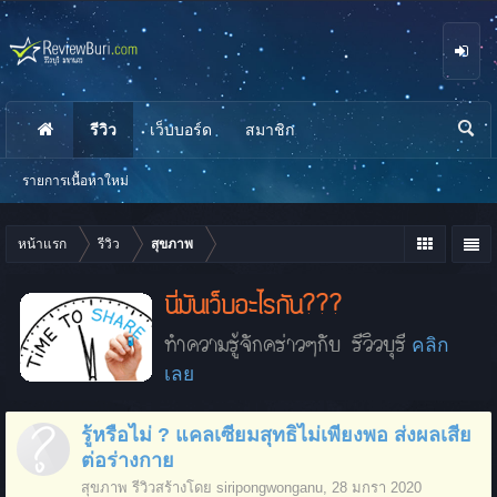
รีวิว
เว็บบอร์ด
สมาชิก
นห
า
รายการเนื้อหาใหม่
หน้าแรก
รีวิว
สุขภาพ
นี่มันเว็บอะไรกัน???
ทำความรู้จักคร่าวๆกับ รีวิวบุรี
คลิก
เลย
รู้หรือไม่ ? แคลเซียมสุทธิไม่เพียงพอ ส่งผลเสีย
ต่อร่างกาย
สุขภาพ
รีวิวสร้างโดย
siripongwonganu
,
28 มกรา 2020