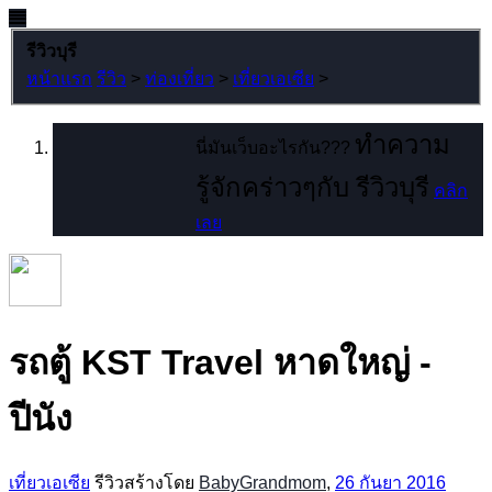
รีวิวบุรี
หน้าแรก
รีวิว
>
ท่องเที่ยว
>
เที่ยวเอเซีย
>
ทำความ
นี่มันเว็บอะไรกัน???
รู้จักคร่าวๆกับ รีวิวบุรี
คลิก
เลย
รถตู้ KST Travel หาดใหญ่ -
ปีนัง
เที่ยวเอเซีย
รีวิวสร้างโดย
BabyGrandmom
,
26 กันยา 2016