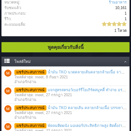
หมวดหมู่:
ร้านอาหาร
รับชมแล้ว:
10,161
ภาพประกอบ:
1
รีวิว:
1
คะแนนเฉลี่ย:
1 โหวต
พูดคุยเกี่ยวกับสิ่งนี้
โพสต์ใหม่
แชร์ประสบการณ์
น้ำมัน TKO นวดคลายเส้นคลายกล้ามเนื้อ จากภาวะตึงหรือเคล็ด บาดเจ็บ ได้อย่างฉับพลัน
โพสต์ล่าสุด: meet,
8 กันยา 2021
อำเภอรักอ่าน
แชร์ประสบการณ์
แจกสูตรสตรอว์เบอร์รี่โยเกิร์ตสมูทตี้ ทำง่าย อร่อย แค่มีเครื่องปั่นน้ำผลไม้
โพสต์ล่าสุด: meet,
27 กรกฎา 2021
อำเภอรักอ่าน
แชร์ประสบการณ์
น้ำมัน TKO คลายเส้น คลายกล้ามเนื้อ บรรเทาอาการบาดเจ็บโดยฉับพลัน
โพสต์ล่าสุด: meet,
27 กรกฎา 2021
อำเภอรักอ่าน
แชร์ประสบการณ์
พัดลมติดผนัง มอเตอร์ประสิทธิภาพสูง ติดตั้งง่าย ประหยัดพื้นที่
โพสต์ล่าสุด: meet,
22 กรกฎา 2021