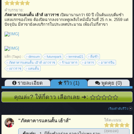
คำบรรยาย:
ภัตตาคารแคนตั้น เฮ้าส์ เยาวราช
เปิดมานานกว่า 60 ปี เป็นต้นแบบติ่มซำ
แห่งแรกของไทย ต้องปิดฉากลงจากเหตูเพลิงไหม้เมื่อวันที่ 25 ก.พ. 2559 แต่
ปัจจุบัน มีสาขายังคงบริการในประเทศประมาณ เพียงไม่กี่สาขา
แท็ก (Tags) :
dimsum
futurepark
terminal21
ติ่มซำ
ภัตตาคารแคนตั้น เฮ้าส์ เยาวราช
ร้านอาหาร
อาหาร
อาหารจีน
เยาวราช
แคนตั้น
รายละเอียด
รีวิว (1)
พูดคุย (0)
คุณล่ะ? ให้กี่ดาว เลือกเลย ➜:
เรียงลำดับรีวิว
ให้คะแนน:
"ภัตตาคารแคนตั้น เฮ้าส์"
(สุดยอด)
ข้อเด่น
- 1. มีติ่มซำอร่อย ราคาไม่แพง รวม