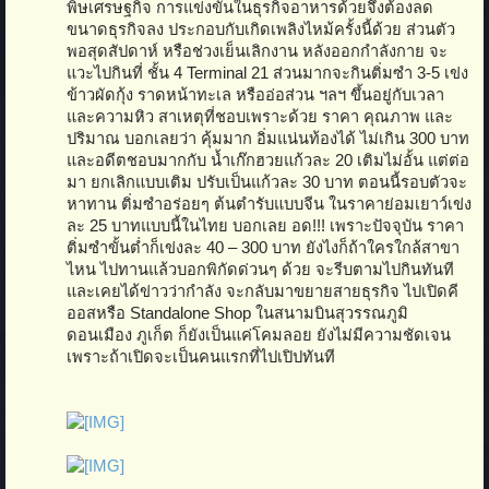
พิษเศรษฐกิจ การแข่งขันในธุรกิจอาหารด้วยจึงต้องลด
ขนาดธุรกิจลง ประกอบกับเกิดเพลิงไหม้ครั้งนี้ด้วย ส่วนตัว
พอสุดสัปดาห์ หรือช่วงเย็นเลิกงาน หลังออกกำลังกาย จะ
แวะไปกินที่ ชั้น 4 Terminal 21 ส่วนมากจะกินติ่มซำ 3-5 เข่ง
ข้าวผัดกุ้ง ราดหน้าทะเล หรืออ่อส่วน ฯลฯ ขึ้นอยู่กับเวลา
และความหิว สาเหตุที่ชอบเพราะด้วย ราคา คุณภาพ และ
ปริมาณ บอกเลยว่า คุ้มมาก อิ่มแน่นท้องได้ ไม่เกิน 300 บาท
และอดีตชอบมากกับ น้ำเก๊กฮวยแก้วละ 20 เติมไม่อั้น แต่ต่อ
มา ยกเลิกแบบเติม ปรับเป็นแก้วละ 30 บาท ตอนนี้รอบตัวจะ
หาทาน ติ่มซำอร่อยๆ ต้นตำรับแบบจีน ในราคาย่อมเยาว์เข่ง
ละ 25 บาทแบบนี้ในไทย บอกเลย อด!!! เพราะปัจจุบัน ราคา
ติ่มซำขั้นต่ำก็เข่งละ 40 – 300 บาท ยังไงก็ถ้าใครใกล้สาขา
ไหน ไปทานแล้วบอกพิกัดด่วนๆ ด้วย จะรีบตามไปกินทันที
และเคยได้ข่าวว่ากำลัง จะกลับมาขยายสายธุรกิจ ไปเปิดคี
ออสหรือ Standalone Shop ในสนามบินสุวรรณภูมิ
ดอนเมือง ภูเก็ต ก็ยังเป็นแค่โคมลอย ยังไม่มีความชัดเจน
เพราะถ้าเปิดจะเป็นคนแรกที่ไปเปิปทันที