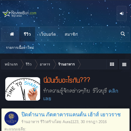
รีวิว
เว็บบอร์ด
สมาชิก
นห
า
รายการเนื้อหาใหม่
หน้าแรก
รีวิว
อาหาร
ร้านอาหาร
นี่มันเว็บอะไรกัน???
ทำความรู้จักคร่าวๆกับ รีวิวบุรี
คลิก
เลย
ปิดตำนาน ภัตตาคารแคนตั้น เฮ้าส์ เยาวราช
ร้านอาหาร
รีวิวสร้างโดย
Aura1123
,
30 กรกฎา 2016
คะแนนเฉลี่ย: