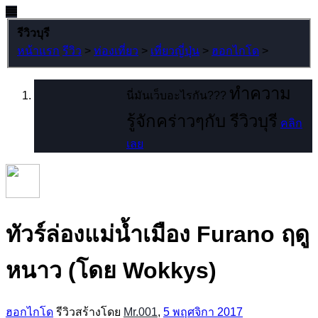
รีวิวบุรี
หน้าแรก
รีวิว
>
ท่องเที่ยว
>
เที่ยวญี่ปุ่น
>
ฮอกไกโด
>
ทำความ
นี่มันเว็บอะไรกัน???
รู้จักคร่าวๆกับ รีวิวบุรี
คลิก
เลย
ทัวร์ล่องแม่น้ำเมือง Furano ฤดู
หนาว (โดย Wokkys)
ฮอกไกโด
รีวิวสร้างโดย
Mr.001
,
5 พฤศจิกา 2017