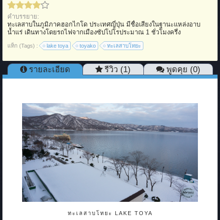
คำบรรยาย:
ทะเลสาบในภูมิภาคฮอกไกโด ประเทศญี่ปุ่น มีชื่อเสียงในฐานะแหล่งอาบ
น้ำแร่ เดินทางโดยรถไฟจากเมืองซัปโปโรประมาณ 1 ชั่วโมงครึ่ง
แท็ก (Tags) :
lake toya
toyako
ทะเลสาบโทยะ
รายละเอียด
รีวิว (1)
พูดคุย (0)
ทะเลสาบโทยะ LAKE TOYA