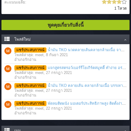
คะแนนเฉลี่ย:
1 โหวต
พูดคุยเกี่ยวกับสิ่งนี้
โพสต์ใหม่
แชร์ประสบการณ์
น้ำมัน TKO นวดคลายเส้นคลายกล้ามเนื้อ จากภาวะตึงหรือเคล็ด บาดเจ็บ ได้อย่างฉับพลัน
โพสต์ล่าสุด: meet,
8 กันยา 2021
อำเภอรักอ่าน
แชร์ประสบการณ์
แจกสูตรสตรอว์เบอร์รี่โยเกิร์ตสมูทตี้ ทำง่าย อร่อย แค่มีเครื่องปั่นน้ำผลไม้
โพสต์ล่าสุด: meet,
27 กรกฎา 2021
อำเภอรักอ่าน
แชร์ประสบการณ์
น้ำมัน TKO คลายเส้น คลายกล้ามเนื้อ บรรเทาอาการบาดเจ็บโดยฉับพลัน
โพสต์ล่าสุด: meet,
27 กรกฎา 2021
อำเภอรักอ่าน
แชร์ประสบการณ์
พัดลมติดผนัง มอเตอร์ประสิทธิภาพสูง ติดตั้งง่าย ประหยัดพื้นที่
โพสต์ล่าสุด: meet,
22 กรกฎา 2021
อำเภอรักอ่าน
เมนู