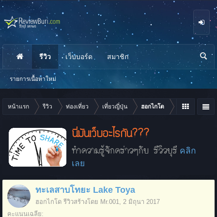
รีวิว
เว็บบอร์ด
สมาชิก
นห
า
รายการเนื้อหาใหม่
หน้าแรก
รีวิว
ท่องเที่ยว
เที่ยวญี่ปุ่น
ฮอกไกโด
นี่มันเว็บอะไรกัน???
ทำความรู้จักคร่าวๆกับ รีวิวบุรี
คลิก
เลย
ทะเลสาบโทยะ Lake Toya
ฮอกไกโด
รีวิวสร้างโดย
Mr.001
,
2 มิถุนา 2017
คะแนนเฉลี่ย: