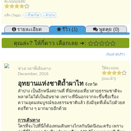
คะแนนเฉลี่ย:
แท็ก (Tags) :
ถ้ำผาไท
ลำปาง
รายละเอียด
รีวิว (1)
พูดคุย (0)
คุณล่ะ? ให้กี่ดาว เลือกเลย ➜:
เรียงลำดับรีวิว
ให้คะแนน:
ช่วงเวลาที่เดินทาง:
December, 2016
(แนะนำ)
อุทยานแห่งชาติถ้ำผาไท
จังหวัด
ลำปาง เป็นอีกหนึ่งสถานที่ ที่นักท่องเที่ยวสายธรรมชาติจะ
พลาดไม่ได้เป็นอันขาด เพราะที่นี่นอกจากจะขึ้นชื่อเรื่อง
ความอุดมสมบูรณ์ของธรรมชาติแล้ว ยังมีจุดที่เต็มไปด้วยส
ตอรี่ต่าง ๆ มากมายอีกด้วย
การเดินทาง
ใครที่จะไปที่นี่ก็ต้องทนเดินทางไกลกันนิดนึงนะครับ เพราะ