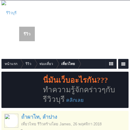
รีวิว
เว็บบอร์ด
สมาชิก
นห
า
รายการเนื้อหาใหม่
หน้าแรก
รีวิว
ท่องเที่ยว
เที่ยวไทย
นี่มันเว็บอะไรกัน???
ทำความรู้จักคร่าวๆกับ
รีวิวบุรี
คลิกเลย
ถ้ำผาไท, ลำปาง
เที่ยวไทย
รีวิวสร้างโดย
James
,
26 พฤศจิกา 2018