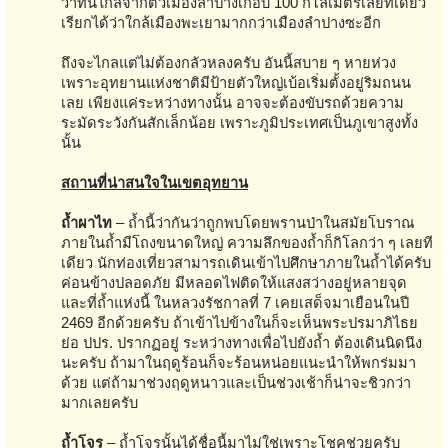
ว่าที่นี่ไกลจากตัวเมืองลำปางเกือบ 100 กิโลเมตรเลยทีเดียว
เรียกได้ว่าใกล้เมืองพะเยามากกว่าเมืองลำปางซะอีก
ถึงจะไกลแต่ไม่ต้องกลัวหลงครับ อันนี้สบาย ๆ หายห่วง
เพราะอุทยานแห่งชาติมีป้ายตัวใหญ่เบ้อเริ่มตั้งอยู่ริมถนน
เลย เพียงแค่ระหว่างทางนั้น อาจจะต้องขับรถด้วยความ
ระมัดระวังกันสักเล็กน้อย เพราะภูมิประเทศเป็นภูเขาสูงทั้ง
นั้น
สถานที่น่าสนใจในเขตอุทยาน
ถ้ำผาไท
– ถ้ำนี้ว่ากันว่าถูกพบโดยพรานป่าในสมัยโบราณ
ภายในถ้ำมีโถงขนาดใหญ่ ความลึกของถ้ำก็กิโลกว่า ๆ เลยที
เดียว นักท่องเที่ยวสามารถเดินเข้าไปศึกษาภายในถ้ำได้ครับ
ค่อนข้างปลอดภัย มีหลอดไฟติดให้แสงสว่างอยู่หลายจุด
และที่ถ้ำแห่งนี้ ในหลวงรัชกาลที่ 7 เคยเสด็จมาเยือนในปี
2469 อีกด้วยครับ ถ้าเข้าไปข้างในก็จะเห็นพระปรมาภิไธย
ย่อ ปปร. ปรากฏอยู่ ระหว่างทางเพื่อไปยังถ้ำ ต้องเดินนิดนึง
นะครับ ถ้ามาในฤดูร้อนก็จะร้อนหน่อยแนะนำให้พกร่มมา
ด้วย แต่ถ้ามาช่วงฤดูหนาวและเป็นช่วงเช้าก็น่าจะชิวกว่า
มากเลยครับ
ถ้ำโจร
– ถ้ำโจรนั้นได้ชื่อนี้มาไม่ใช่เพราะโชคช่วยครับ