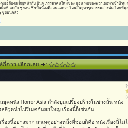
วกเธอต้องเผชิญหน้ากับ อึนจู ภรรยาคนใหม่ของ มูฮุน พ่อของพวกเธอพาเข้าบ้าน ซูม
งเต็มที่ แต่กับ ซูยอน ซึ่งเป็นน้องที่อ่อนแอกว่า โดนอึนจูทารุณกรรมสารพัด โดยที่มูฮุ
่ ๆ ซูยอนกลัว
ห้กี่ดาว เลือกเลย ➜:
ใ
(
ยุคหนัง Horror Asia กำลังบูมเปรี้ยงปร้างในช่วงนั้น หนัง
ีวูดนำไปรีเมคกันยกใหญ่ เรื่องนี้ก็เช่นกัน
ื่องนี้อย่างมาก สาเหตุอย่างหนึ่งที่ชอบก็คือ หนังเรื่องนี้ไม่ไ