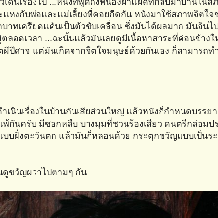
ัวเดินเรื่องไป ...หนังที่พูดถึงพี่น้องฝาแฝดที่กลับมาบ้านในสภ
ะแหงกับพ่อและแม่เลี้ยงที่คอยกีดกัน หนังมาใช้สภาพจิตใจ
ครียดแค้นเป็นตัวขับเคลื่อน ซึ่งมันได้ผลมาก มันอินไป
ู่ตลอดเวลา ...ฉะนั้นแล้วมันเลยดูมีเนื้อหาสาระที่ค่อนข้างให
ภูตผีปีศาจ แต่มันเกิดจากจิตใจมนุษย์ด้วยกันเอง ก็สามารถทำ
ดำเนินเรื่องในบ้านกันเสียส่วนใหญ่ แล้วหนังก็กำหนดบรรย
้กันครับ มีซอกหลืบ บางมุมที่ชวนร้องเสียว ดนตรีกล่อม
ช่แบบฝั่งตะวันตก แล้วมันก็หลอนด้วย กระตุกขวัญแบบเป็นระ
คนดูขวัญผวาไปตามๆ กัน