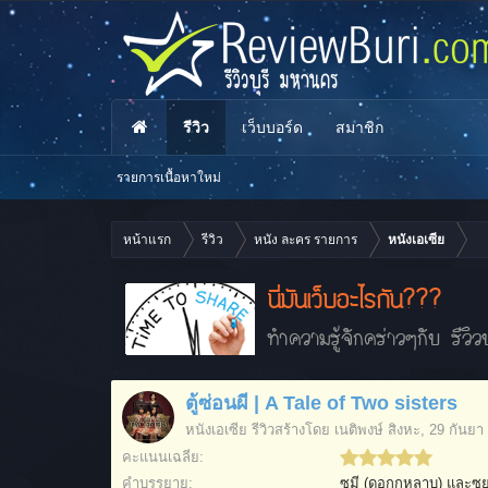
รีวิว
เว็บบอร์ด
สมาชิก
รายการเนื้อหาใหม่
หน้าแรก
รีวิว
หนัง ละคร รายการ
หนังเอเซีย
นี่มันเว็บอะไรกัน???
ทำความรู้จักคร่าวๆกับ รีวิวบ
ตู้ซ่อนผี | A Tale of Two sisters
หนังเอเซีย
รีวิวสร้างโดย
เนติพงษ์ สิงหะ
,
29 กันยา
คะแนนเฉลี่ย:
คำบรรยาย:
ซูมี (ดอกกุหลาบ) และซูย