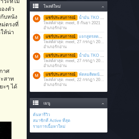
าวะที่ไม่
โพสต์ใหม่
ของตัว
กับหนัง
แชร์ประสบการณ์
น้ำมัน TKO นวดคลายเส้นคลายกล้ามเนื้อ จากภาวะตึงหรือเคล็ด บาดเจ็บ ได้อย่างฉับพลัน
โพสต์ล่าสุด: meet,
8 กันยา 2021
ม่ตรงที่
อำเภอรักอ่าน
ให้น่า
แชร์ประสบการณ์
แจกสูตรสตรอว์เบอร์รี่โยเกิร์ตสมูทตี้ ทำง่าย อร่อย แค่มีเครื่องปั่นน้ำผลไม้
โพสต์ล่าสุด: meet,
27 กรกฎา 2021
อำเภอรักอ่าน
แชร์ประสบการณ์
น้ำมัน TKO คลายเส้น คลายกล้ามเนื้อ บรรเทาอาการบาดเจ็บโดยฉับพลัน
โพสต์ล่าสุด: meet,
27 กรกฎา 2021
อำเภอรักอ่าน
ากาศ
แชร์ประสบการณ์
พัดลมติดผนัง มอเตอร์ประสิทธิภาพสูง ติดตั้งง่าย ประหยัดพื้นที่
ประสาท
โพสต์ล่าสุด: meet,
22 กรกฎา 2021
อำเภอรักอ่าน
ยะๆ ได้
เมนู
ค้นหารีวิว
สมาชิกที่ Active ที่สุด
รายการเนื้อหาใหม่