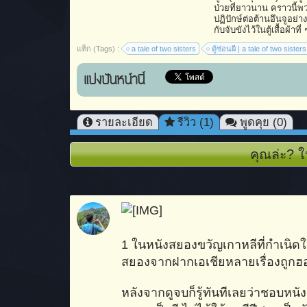
ป่วยที่ยาวนาน คราวนี้พ
ปฏิปักษ์ต่อต้านอึนจูอย่า
กับจับขังไว้ในตู้เสื้อผ้าที
แท็ก (Tags) :
a tale of two sisters
ตู้ซ่อนผี | a tale of two sisters
แบ่งปันหน้านี้
รายละเอียด
รีวิว (1)
พูดคุย (0)
คุณล่ะ? ใ
1 ในหนังสยองขวัญเกาหลีที่กำเนิดใน
สยองจากฝากเอเชียหลายเรื่องถูกฮอลล
หลังจากดูจบก็รู้ทันทีเลยว่าชอบหนังเร