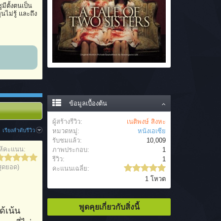
ีตั้งตนเป็น
นไม่รู้ และถึง
ข้อมูลเบื้องต้น
ผู้สร้างรีวิว:
เนติพงษ์ สิงหะ
เรียงลำดับรีวิว
หมวดหมู่:
หนังเอเซีย
รับชมแล้ว:
10,009
ห้คะแนน:
ภาพประกอบ:
1
รีวิว:
1
สุดยอด)
คะแนนเฉลี่ย:
1 โหวต
พูดคุยเกี่ยวกับสิ่งนี้
ด้เน้น