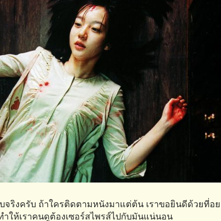
จบจริงครับ ถ้าใครติดตามหนังมาแต่ต้น เราขอยินดีด้วยที่
่จนทำให้เราคนดูต้องเซอร์สไพรส์ไปกับมันแน่นอน