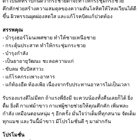
ดำ เป็นที่ทราบกันดีว่ากระชายดำจะทำให้กระชุ่มกระชวย
คึกคักช่วยสร้างความสมดุลของความดันโลหิตให้ไหลเวียนได้ดี
ขึ้น ผิวพรรณผุดผ่องสดใส และแก้โรคบิดแก้ปวดท้อง
สรรพคุณ
- บำรุงฮอร์โมนเพศชาย ทำให้ชายเหนือชาย
- กระตุ้นประสาท ทำให้กระชุ่มกระชวย
- บำรุงกำลัง
- เป็นยาอายุวัฒนะ ชะลอความแก่
- ขับลม ขับปัสสาวะ
- แก้โรคกระเพาะอาหาร
- แก้ท้องอืด ท้องเฟ้อ เนื่องจากรับประทานอาหารไม่เป็นเวลา
รับรองแรงดีไม่มีตก ถ้าแรงพี่ยังมี จะควบน้องทั้งคืนเลยก็ได้ ยิ่ง
ดื่ม ยิ่งดี กาแฟม้าขาว กาแฟผู้ชายช่วยให้คุณคึกคัก เพิ่มพละ
กำลัง เหมือนตอนหนุ่ม ๆ อีกครั้ง มั่นใจว่าเต็มที่ทุกสนาม จัดเต็ม
ทุกแมช และวันนี้ม้าขาว มีโปรโมชั่นดี ๆ มาฝากกัน
โปรโมชั่น