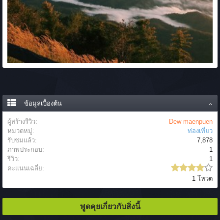
ข้อมูลเบื้องต้น
ผู้สร้างรีวิว:
Dew maenpuen
หมวดหมู่:
ท่องเที่ยว
รับชมแล้ว:
7,878
ภาพประกอบ:
1
รีวิว:
1
คะแนนเฉลี่ย:
1 โหวต
พูดคุยเกี่ยวกับสิ่งนี้