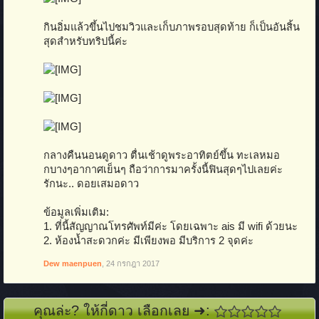
กินอิ่มแล้วขึ้นไปชมวิวและเก็บภาพรอบสุดท้าย ก็เป็นอันสิ้น
สุดสำหรับทริปนี้ค่ะ
กลางคืนนอนดูดาว ตื่นเช้าดูพระอาทิตย์ขึ้น ทะเลหมอ
กบางๆอากาศเย็นๆ ถือว่าการมาครั้งนี้ฟินสุดๆไปเลยค่ะ
รักนะ.. ดอยเสมอดาว
ข้อมูลเพิ่มเติม:
1. ที่นี้สัญญาณโทรศัพท์มีค่ะ โดยเฉพาะ ais มี wifi ด้วยนะ
2. ห้องน้ำสะดวกค่ะ มีเพียงพอ มีบริการ 2 จุดค่ะ
Dew maenpuen
,
24 กรกฎา 2017
คุณล่ะ? ให้กี่ดาว เลือกเลย ➜: