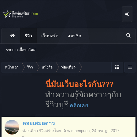
รีวิว
เว็บบอร์ด
สมาชิก
นห
า
รายการเนื้อหาใหม่
หน้าแรก
รีวิว
หนังสือ
ท่องเที่ยว
นี่มันเว็บอะไรกัน???
ทำความรู้จักคร่าวๆกับ
รีวิวบุรี
คลิกเลย
ดอยเสมอดาว
ท่องเที่ยว
รีวิวสร้างโดย
Dew maenpuen
,
24 กรกฎา 2017