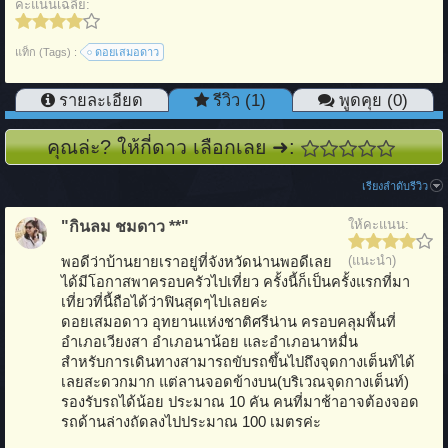
คะแนนเฉลี่ย:
แท็ก (Tags) :
ดอยเสมอดาว
รายละเอียด
รีวิว (1)
พูดคุย (0)
คุณล่ะ? ให้กี่ดาว เลือกเลย ➜:
เรียงลำดับรีวิว
ให้คะแนน:
"กินลม ชมดาว **"
(แนะนำ)
พอดีว่าบ้านยายเราอยู่ที่จังหวัดน่านพอดีเลย
ได้มีโอกาสพาครอบครัวไปเที่ยว ครั้งนี้ก็เป็นครั้งแรกที่มา
เที่ยวที่นี้ถือได้ว่าฟินสุดๆไปเลยค่ะ
ดอยเสมอดาว อุทยานแห่งชาติศรีน่าน ครอบคลุมพื้นที่
อำเภอเวียงสา อำเภอนาน้อย และอำเภอนาหมื่น
สำหรับการเดินทางสามารถขับรถขึ้นไปถึงจุดกางเต็นท์ได้
เลยสะดวกมาก แต่ลานจอดข้างบน(บริเวณจุดกางเต็นท์)
รองรับรถได้น้อย ประมาณ 10 คัน คนที่มาช้าอาจต้องจอด
รถด้านล่างถัดลงไปประมาณ 100 เมตรค่ะ