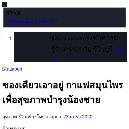
รีวิวบุรี
หน้าแรก
รีวิว
>
สุขภาพ
>
ทำความ
นี่มันเว็บอะไรกัน???
รู้จักคร่าวๆกับ รีวิวบุรี
คลิก
เลย
ซองเดียวเอาอยู่ กาแฟสมุนไพร
เพื่อสุขภาพบำรุงน้องชาย
สุขภาพ
รีวิวสร้างโดย
attapon
,
23 มกรา 2020
คำบรรยาย: