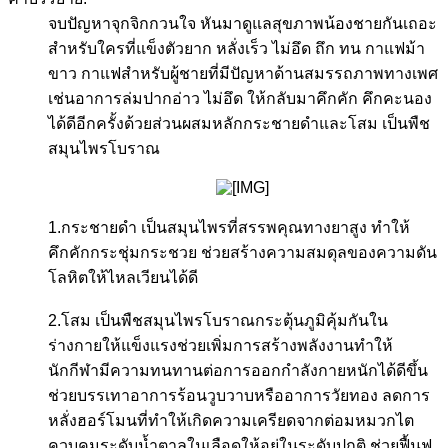
จบปัญหาจุกจิกกวนใจ หันมาดูแลสุขภาพน้องชายกันเถอะ
สำหรับใครที่แข็งตัวยาก หลั่งเร็ว ไม่อึด ถึก ทน กาแฟม้า
ขาว กาแฟสำหรับผู้ชายที่มีปัญหาด้านสมรรถภาพทางเพศ
เช่นอาการล่มปากอ่าว ไม่อึด ให้กลับมาคึกคัก คึกคะนอง
ได้ดีอีกครั้งด้วยส่วนผสมหลักกระชายดำและโสม เป็นพืช
สมุนไพรโบราณ
​
1.กระชายดำ เป็นสมุนไพรที่สรรพคุณทางยาสูง ทำให้
คึกคักกระชุ่มกระชวย ช่วยสร้างความสมดุลของความดัน
โลหิตให้ไหลเวียนได้ดี
2.โสม เป็นพืชสมุนไพรโบราณกระตุ้นภูมิคุ้มกันใน
ร่างกายให้แข็งแรงช่วยเพิ่มการสร้างพลังงานทำให้
นักกีฬามีความทนทานต่อการออกกำลังกายหนักได้ดีขึ้น
ช่วยบรรเทาอาการร้อนวูบวาบหรืออาการวัยทอง ลดการ
หลั่งฮอร์โมนที่ทำให้เกิดความเครียดจากต่อมหมวกไต
ควบคุมระดับน้ำตาลในเลือดให้อยู่ในระดับปกติ ช่วยฟื้นฟู