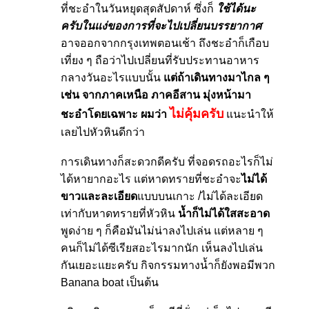
ที่ชะอำในวันหยุดสุดสัปดาห์ ซึ่งก็
ใช้ได้นะ
ครับในแง่ของการที่จะไปเปลี่ยนบรรยากาศ
อาจออกจากกรุงเทพตอนเช้า ถึงชะอำก็เกือบ
เที่ยง ๆ ถือว่าไปเปลี่ยนที่รับประทานอาหาร
กลางวันอะไรแบบนั้น
แต่ถ้าเดินทางมาไกล ๆ
เช่น จากภาคเหนือ ภาคอีสาน มุ่งหน้ามา
ไม่คุ้มครับ
ชะอำโดยเฉพาะ ผมว่า
แนะนำให้
เลยไปหัวหินดีกว่า
การเดินทางก็สะดวกดีครับ ที่จอดรถอะไรก็ไม่
ได้หายากอะไร แต่หาดทรายที่ชะอำจะ
ไม่ได้
ขาวและละเอียด
แบบบนเกาะ /ไม่ได้ละเอียด
เท่ากับหาดทรายที่หัวหิน
น้ำก็ไม่ได้ใสสะอาด
พูดง่าย ๆ ก็คือมันไม่น่าลงไปเล่น แต่หลาย ๆ
คนก็ไม่ได้ซีเรียสอะไรมากนัก เห็นลงไปเล่น
กันเยอะแยะครับ กิจกรรมทางน้ำก็ยังพอมีพวก
Banana boat เป็นต้น