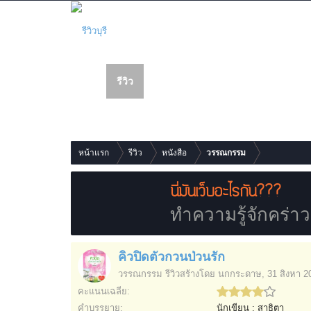
รีวิว
เว็บบอร์ด
สมาชิก
รายการเนื้อหาใหม่
หน้าแรก
รีวิว
หนังสือ
วรรณกรรม
นี่มันเว็บอะไรกัน???
ทำความรู้จักคร่าวๆก
คิวปิดตัวกวนป่วนรัก
วรรณกรรม
รีวิวสร้างโดย
นกกระดาษ
,
31 สิงหา 2
คะแนนเฉลี่ย:
คำบรรยาย:
นักเขียน : สาธิตา