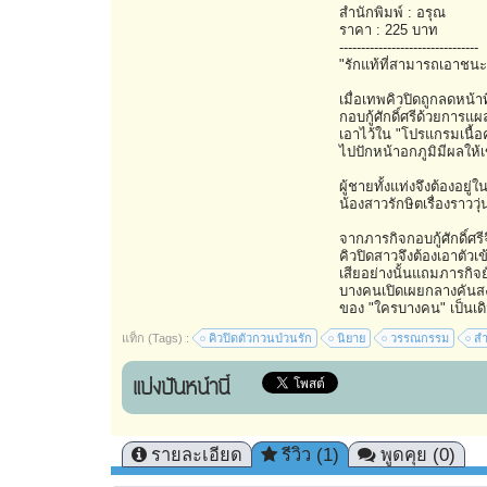
สำนักพิมพ์ : อรุณ
ราคา : 225 บาท
--------------------------------
"รักแท้ที่สามารถเอาชนะท
เมื่อเทพคิวปิดถูกลดหน้าที
กอบกู้ศักดิ์ศรีด้วยการแ
เอาไว้ใน "โปรแกรมเนื้อคู
ไปปักหน้าอกภูมิมีผลให้
ผู้ชายทั้งแท่งจึงต้องอยู่ใ
น้องสาวรักษิตเรื่องราววุ่น
จากภารกิจกอบกู้ศักดิ์ศร
คิวปิดสาวจึงต้องเอาตัวเ
เสียอย่างนั้นแถมภารกิจ
บางคนเปิดเผยกลางคันสงสั
ของ "ใครบางคน" เป็นเดิ
แท็ก (Tags) :
คิวปิดตัวกวนป่วนรัก
นิยาย
วรรณกรรม
สำ
แบ่งปันหน้านี้
รายละเอียด
รีวิว (1)
พูดคุย (0)