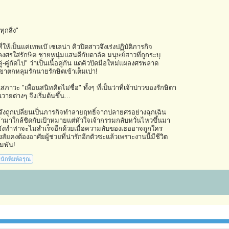
ุกสิ่ง"
่ให้เป็นแค่เทพเบ๊ เซเลน่า คิวปิดสาวจึงเร่งปฏิบัติภารกิจ
ผลงศรใส่รักษิต ชายหนุ่มแสนดีกับดาลัด มนุษย์สาวที่ถูกระบุ
่-คู่ถัดไป" ว่าเป็นเนื้อคู่กัน แต่คิวปิดมือใหม่แผลงศรพลาด
เขาตกหลุมรักนายรักษิตเข้าเต็มเปา!
นสภาวะ "เพื่อนสนิทคิดไม่ซื่อ" ทั้งๆ ที่เป็นว่าที่เจ้าบ่าวของรักษิตา
วายต่างๆ จึงเริ่มต้นขึ้น...
ีจึงถูกเปลี่ยนเป็นภารกิจทำลายฤทธิ์จากปลายศรอย่างฉุกเฉิน
ข้ามาใกล้ชิดกับเป้าหมายแต่หัวใจเจ้ากรรมกลับหวั่นไหวขึ้นมา
ยังทำท่าจะไม่สำเร็จอีกด้วยเมื่อความลับของเธออาจถูกใคร
ยคงต้องอาศัยผู้ช่วยที่น่ารักอีกตัวซะแล้วเพราะงานนี้มีชีวิต
มพัน!
นักพิมพ์อรุณ