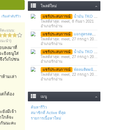
โพสต์ใหม่
แชร์ประสบการณ์
น้ำมัน TKO นวดคลายเส้นคลายกล้ามเนื้อ จากภาวะตึงหรือเคล็ด บาดเจ็บ ได้อย่างฉับพลัน
เรียงลำดับรีวิว
โพสต์ล่าสุด: meet,
8 กันยา 2021
อำเภอรักอ่าน
ห้คะแนน:
แชร์ประสบการณ์
แจกสูตรสตรอว์เบอร์รี่โยเกิร์ตสมูทตี้ ทำง่าย อร่อย แค่มีเครื่องปั่นน้ำผลไม้
โพสต์ล่าสุด: meet,
27 กรกฎา 2021
แนะนำ)
อำเภอรักอ่าน
แอบลงมาที่
แชร์ประสบการณ์
น้ำมัน TKO คลายเส้น คลายกล้ามเนื้อ บรรเทาอาการบาดเจ็บโดยฉับพลัน
ะยิงธนูใส่
โพสต์ล่าสุด: meet,
27 กรกฎา 2021
จึงวิ่งไปชน
อำเภอรักอ่าน
แชร์ประสบการณ์
พัดลมติดผนัง มอเตอร์ประสิทธิภาพสูง ติดตั้งง่าย ประหยัดพื้นที่
โพสต์ล่าสุด: meet,
22 กรกฎา 2021
าห้ามเล่า
อำเภอรักอ่าน
ต่ก็ต้อง
เมนู
ค้นหารีวิว
ยังมีเจ้า
สมาชิกที่ Active ที่สุด
่าใกล้จะ
รายการเนื้อหาใหม่
านกันนะคะ