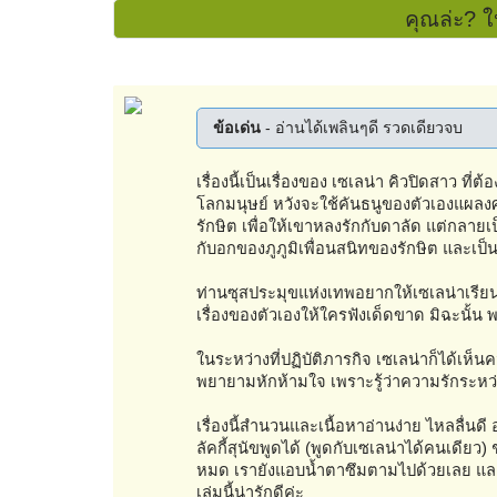
คุณล่ะ? ใ
ข้อเด่น
- อ่านได้เพลินๆดี รวดเดียวจบ
เรื่องนี้เป็นเรื่องของ เซเลน่า คิวปิดสาว 
โลกมนุษย์ หวังจะใช้คันธนูของตัวเองแผลงศรใ
รักษิต เพื่อให้เขาหลงรักกับดาลัด แต่กลายเป
กับอกของภูภูมิเพื่อนสนิทของรักษิต และเป็น
ท่านซุสประมุขแห่งเทพอยากให้เซเลน่าเรียน
เรื่องของตัวเองให้ใครฟังเด็ดขาด มิฉะนั้
ในระหว่างที่ปฏิบัติภารกิจ เซเลน่าก็ได้เห็
พยายามหักห้ามใจ เพราะรู้ว่าความรักระหว่
เรื่องนี้สำนวนและเนื้อหาอ่านง่าย ไหลลื่นด
ลัคกี้สุนัขพูดได้ (พูดกับเซเลน่าได้คนเดียว)
หมด เรายังแอบน้ำตาซึมตามไปด้วยเลย และสุด
เล่มนี้น่ารักดีค่ะ