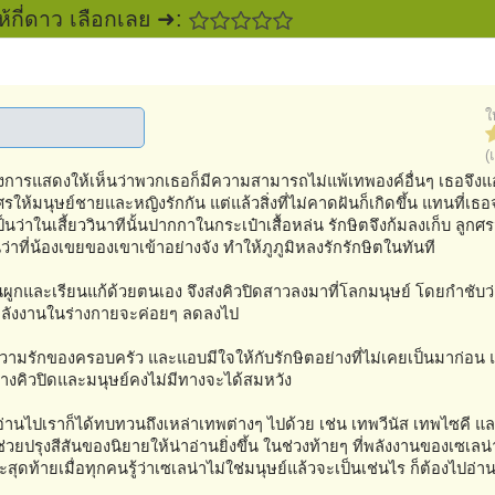
ห้กี่ดาว เลือกเลย ➜:
ใ
(
ที่ต้องการแสดงให้เห็นว่าพวกเธอก็มีความสามารถไม่แพ้เทพองค์อื่นๆ เธอจึง
ห้มนุษย์ชายและหญิงรักกัน แต่แล้วสิ่งที่ไม่คาดฝันก็เกิดขึ้น แทนที่เธอจ
็นว่าในเสี้ยววินาทีนั้นปากกาในกระเป๋าเสื้อหล่น รักษิตจึงก้มลงเก็บ ลูกศร
ว่าที่น้องเขยของเขาเข้าอย่างจัง ทำให้ภูภูมิหลงรักรักษิตในทันที
ผูกและเรียนแก้ด้วยตนเอง จึงส่งคิวปิดสาวลงมาที่โลกมนุษย์ โดยกำชับว่
น พลังงานในร่างกายจะค่อยๆ ลดลงไป
นความรักของครอบครัว และแอบมีใจให้กับรักษิตอย่างที่ไม่เคยเป็นมาก่อน แ
างคิวปิดและมนุษย์คงไม่มีทางจะได้สมหวัง
ี อ่านไปเราก็ได้ทบทวนถึงเหล่าเทพต่างๆ ไปด้วย เช่น เทพวีนัส เทพไซคี และ
 ช่วยปรุงสีสันของนิยายให้น่าอ่านยิ่งขึ้น ในช่วงท้ายๆ ที่พลังงานของเซเลน
ท้ายเมื่อทุกคนรู้ว่าเซเลน่าไม่ใช่มนุษย์แล้วจะเป็นเช่นไร ก็ต้องไปอ่