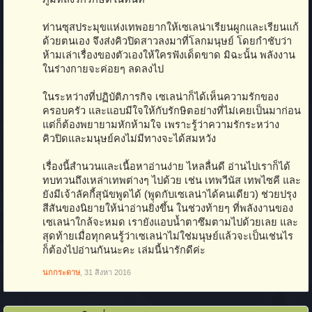
ท่านซุสประมุขแห่งเทพอยากให้เซเลน่าเรียนผูกและเรียนแก้
ด้วยตนเอง จึงส่งคิวปิดสาวลงมาที่โลกมนุษย์ โดยกำชับว่า
ห้ามเล่าเรื่องของตัวเองให้ใครฟังเด็ดขาด มิฉะนั้น พลังงาน
ในร่างกายจะค่อยๆ ลดลงไป
ในระหว่างที่ปฏิบัติภารกิจ เซเลน่าก็ได้เห็นความรักของ
ครอบครัว และแอบมีใจให้กับรักษิตอย่างที่ไม่เคยเป็นมาก่อน
แต่ก็ต้องพยายามหักห้ามใจ เพราะรู้ว่าความรักระหว่าง
คิวปิดและมนุษย์คงไม่มีทางจะได้สมหวัง
เรื่องนี้สำนวนและเนื้อหาอ่านง่าย ไหลลื่นดี อ่านไปเราก็ได้
ทบทวนถึงเหล่าเทพต่างๆ ไปด้วย เช่น เทพวีนัส เทพไซคี และ
ยังมีเจ้าลัคกี้สุนัขพูดได้ (พูดกับเซเลน่าได้คนเดียว) ช่วยปรุง
สีสันของนิยายให้น่าอ่านยิ่งขึ้น ในช่วงท้ายๆ ที่พลังงานของ
เซเลน่าใกล้จะหมด เรายังแอบน้ำตาซึมตามไปด้วยเลย และ
สุดท้ายเมื่อทุกคนรู้ว่าเซเลน่าไม่ใช่มนุษย์แล้วจะเป็นเช่นไร
ก็ต้องไปอ่านกันนะคะ เล่มนี้น่ารักดีค่ะ
นกกระดาษ
,
31 สิงหา 2016