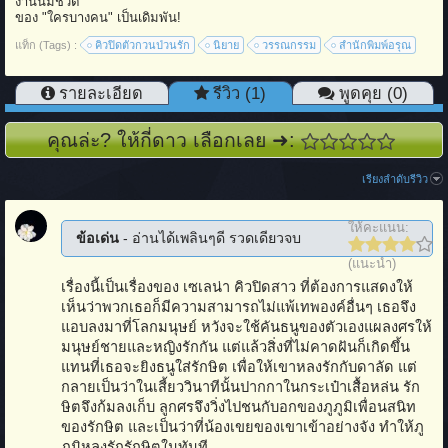
งานนี้มีชีวิต
ของ "ใครบางคน" เป็นเดิมพัน!
แท็ก (Tags) :
คิวปิดตัวกวนป่วนรัก
นิยาย
วรรณกรรม
สำนักพิมพ์อรุณ
รายละเอียด
รีวิว (1)
พูดคุย (0)
คุณล่ะ? ให้กี่ดาว เลือกเลย ➜:
เรียงลำดับรีวิว
ให้คะแนน:
ข้อเด่น
- อ่านได้เพลินๆดี รวดเดียวจบ
(แนะนำ)
เรื่องนี้เป็นเรื่องของ เซเลน่า คิวปิดสาว ที่ต้องการแสดงให้
เห็นว่าพวกเธอก็มีความสามารถไม่แพ้เทพองค์อื่นๆ เธอจึง
แอบลงมาที่โลกมนุษย์ หวังจะใช้คันธนูของตัวเองแผลงศรให้
มนุษย์ชายและหญิงรักกัน แต่แล้วสิ่งที่ไม่คาดฝันก็เกิดขึ้น
แทนที่เธอจะยิงธนูใส่รักษิต เพื่อให้เขาหลงรักกับดาลัด แต่
กลายเป็นว่าในเสี้ยววินาทีนั้นปากกาในกระเป๋าเสื้อหล่น รัก
ษิตจึงก้มลงเก็บ ลูกศรจึงวิ่งไปชนกับอกของภูภูมิเพื่อนสนิท
ของรักษิต และเป็นว่าที่น้องเขยของเขาเข้าอย่างจัง ทำให้ภู
ภูมิหลงรักรักษิตในทันที