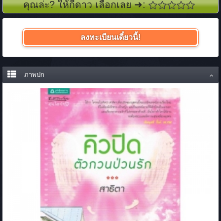
คุณล่ะ? ให้กี่ดาว เลือกเลย ➜:
ลงทะเบียนเดี๋ยวนี้!
ภาพปก