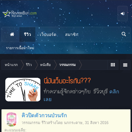
รีวิว
เว็บบอร์ด
สมาชิก
นห
า
รายการเนื้อหาใหม่
หน้าแรก
รีวิว
หนังสือ
วรรณกรรม
นี่มันเว็บอะไรกัน???
ทำความรู้จักคร่าวๆกับ รีวิวบุรี
คลิก
เลย
คิวปิดตัวกวนป่วนรัก
วรรณกรรม
รีวิวสร้างโดย
นกกระดาษ
,
31 สิงหา 2016
คะแนนเฉลี่ย: