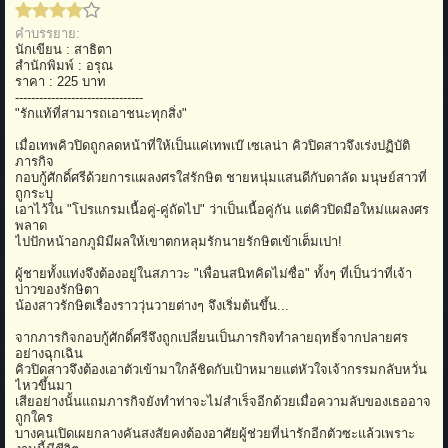
คำบรรยาย:
นักเขียน : สาธิตา
สำนักพิมพ์ : อรุณ
ราคา : 225 บาท
--------------------------------
"รักแท้ที่สามารถเอาชนะทุกสิ่ง"
เมื่อเทพคิวปิดถูกลดหน้าที่ให้เป็นแค่เทพเบ๊ เซเลน่า คิวปิดสาวจึงเร่งปฏิบัติ
ภารกิจ
กอบกู้ศักดิ์ศรีด้วยการแผลงศรใส่รักษิต ชายหนุ่มแสนดีกับดาลัด มนุษย์สาวที่
ถูกระบุ
เอาไว้ใน "โปรแกรมเนื้อคู่-คู่ถัดไป" ว่าเป็นเนื้อคู่กัน แต่คิวปิดมือใหม่แผลงศร
พลาด
ไปปักหน้าอกภูมิมีผลให้เขาตกหลุมรักนายรักษิตเข้าเต็มเปา!
ผู้ชายทั้งแท่งจึงต้องอยู่ในสภาวะ "เพื่อนสนิทคิดไม่ซื่อ" ทั้งๆ ที่เป็นว่าที่เจ้า
บ่าวของรักษิตา
น้องสาวรักษิตเรื่องราววุ่นวายต่างๆ จึงเริ่มต้นขึ้น...
จากภารกิจกอบกู้ศักดิ์ศรีจึงถูกเปลี่ยนเป็นภารกิจทำลายฤทธิ์จากปลายศร
อย่างฉุกเฉิน
คิวปิดสาวจึงต้องเอาตัวเข้ามาใกล้ชิดกับเป้าหมายแต่หัวใจเจ้ากรรมกลับหวั่น
ไหวขึ้นมา
เสียอย่างนั้นแถมภารกิจยังทำท่าจะไม่สำเร็จอีกด้วยเมื่อความลับของเธออาจ
ถูกใคร
บางคนเปิดเผยกลางคันสงสัยคงต้องอาศัยผู้ช่วยที่น่ารักอีกตัวซะแล้วเพราะ