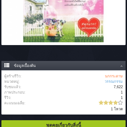
ข้อมูลเบื้องต้น
ผู้สร้างรีวิว:
นกกระดาษ
หมวดหมู่:
วรรณกรรม
รับชมแล้ว:
7,622
ภาพประกอบ:
1
รีวิว:
1
คะแนนเฉลี่ย:
1 โหวต
พูดคุยเกี่ยวกับสิ่งนี้