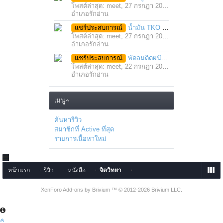
โพสต์ล่าสุด: meet,
27 กรกฎา 2021
อำเภอรักอ่าน
แชร์ประสบการณ์
น้ำมัน TKO คลายเส้น คลายกล้ามเนื้อ บรรเทาอาการบาดเจ็บโดยฉับพลัน
โพสต์ล่าสุด: meet,
27 กรกฎา 2021
อำเภอรักอ่าน
แชร์ประสบการณ์
พัดลมติดผนัง มอเตอร์ประสิทธิภาพสูง ติดตั้งง่าย ประหยัดพื้นที่
โพสต์ล่าสุด: meet,
22 กรกฎา 2021
อำเภอรักอ่าน
เมนู
ค้นหารีวิว
สมาชิกที่ Active ที่สุด
รายการเนื้อหาใหม่
หน้าแรก
รีวิว
หนังสือ
จิตวิทยา
XenForo Add-ons by Brivium ™ © 2012-2026 Brivium LLC.