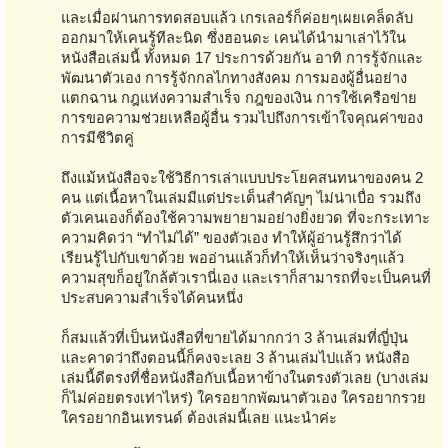
และเมื่อผ่านการทดสอบแล้ว เกรเลอร์ก็ค่อยๆเผยเคล็ดลับ
ออกมาให้เคนรู้ทีละนิด ซึ่งฮอนดะ เคนได้นำมาเล่าไว้ใน
หนังสือเล่มนี้ ทั้งหมด 17 ประการด้วยกัน อาทิ การรู้จักและ
พัฒนาตัวเอง การรู้จักกลไกทางสังคม การมองผู้อื่นอย่าง
แตกฉาน กฎแห่งความสำเร็จ กฎของเงิน การใช้เครือข่าย
การขอความช่วยเหลือผู้อื่น รวมไปถึงการเข้าใจคุณค่าของ
การมีชีวิตคู่
ถึงแม้หนังสือจะใช้วิธีการเล่าแบบประโยคสนทนาของคน 2
คน แต่เนื้อหาในเล่มมีแต่ประเด็นสำคัญๆ ไม่น่าเบื่อ รวมถึง
ตัวเคนเองก็ต้องใช้ความพยายามอย่างยิ่งยวด ที่จะกระเทาะ
ความคิดว่า “ทำไม่ได้” ของตัวเอง ทำให้ผู้อ่านรู้สึกว่าได้
เรียนรู้ไปกับเขาด้วย พออ่านแล้วก็ทำให้เห็นว่าจริงๆแล้ว
ความสุขก็อยู่ใกล้ตัวเรานี่เอง และเราก็สามารถที่จะเป็นคนที่
ประสบความสำเร็จได้คนหนึ่ง
ก็สมแล้วที่เป็นหนังสือที่ขายได้มากกว่า 3 ล้านเล่มที่ญี่ปุ่น
และคาดว่าถึงตอนนี้ก็คงจะเลย 3 ล้านเล่มไปแล้ว หนังสือ
เล่มนี้ดีตรงที่ชื่อหนังสือกับเนื้อหาข้างในตรงตัวเลย (บางเล่ม
ก็ไม่ค่อยตรงเท่าไหร่) ใครอยากพัฒนาตัวเอง ใครอยากรวย
ใครอยากอินเทรนด์ ต้องเล่มนี้เลย แนะนำค่ะ