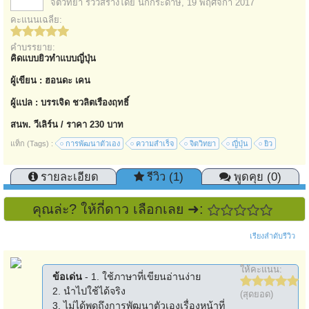
จิตวิทยา
รีวิวสร้างโดย
นกกระดาษ
,
19 พฤศจิกา 2017
คะแนนเฉลี่ย:
คำบรรยาย:
คิดแบบยิวทำแบบญี่ปุ่น
ผู้เขียน : ฮอนดะ เคน
ผู้แปล : บรรเจิด ชวลิตเรืองฤทธิ์
สนพ. วีเลิร์น / ราคา 230 บาท
แท็ก (Tags) :
การพัฒนาตัวเอง
ความสำเร็จ
จิตวิทยา
ญี่ปุ่น
ยิว
รายละเอียด
รีวิว (1)
พูดคุย (0)
คุณล่ะ? ให้กี่ดาว เลือกเลย ➜:
เรียงลำดับรีวิว
ให้คะแนน:
ข้อเด่น
- 1. ใช้ภาษาที่เขียนอ่านง่าย
2. นำไปใช้ได้จริง
(สุดยอด)
3. ไม่ได้พูดถึงการพัฒนาตัวเองเรื่องหน้าที่