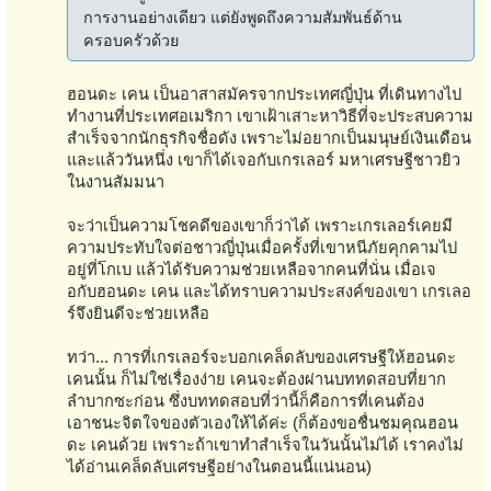
การงานอย่างเดียว แต่ยังพูดถึงความสัมพันธ์ด้าน
ครอบครัวด้วย
ฮอนดะ เคน เป็นอาสาสมัครจากประเทศญี่ปุ่น ที่เดินทางไป
ทำงานที่ประเทศอเมริกา เขาเฝ้าเสาะหาวิธีที่จะประสบความ
สำเร็จจากนักธุรกิจชื่อดัง เพราะไม่อยากเป็นมนุษย์เงินเดือน
และแล้ววันหนึ่ง เขาก็ได้เจอกับเกรเลอร์ มหาเศรษฐีชาวยิว
ในงานสัมมนา
จะว่าเป็นความโชคดีของเขาก็ว่าได้ เพราะเกรเลอร์เคยมี
ความประทับใจต่อชาวญี่ปุ่นเมื่อครั้งที่เขาหนีภัยคุกคามไป
อยู่ที่โกเบ แล้วได้รับความช่วยเหลือจากคนที่นั่น เมื่อเจ
อกับฮอนดะ เคน และได้ทราบความประสงค์ของเขา เกรเลอ
ร์จึงยินดีจะช่วยเหลือ
ทว่า... การที่เกรเลอร์จะบอกเคล็ดลับของเศรษฐีให้ฮอนดะ
เคนนั้น ก็ไม่ใช่เรื่องง่าย เคนจะต้องผ่านบททดสอบที่ยาก
ลำบากซะก่อน ซึ่งบททดสอบที่ว่านี้ก็คือการที่เคนต้อง
เอาชนะจิตใจของตัวเองให้ได้ค่ะ (ก็ต้องขอชื่นชมคุณฮอน
ดะ เคนด้วย เพราะถ้าเขาทำสำเร็จในวันนั้นไม่ได้ เราคงไม่
ได้อ่านเคล็ดลับเศรษฐีอย่างในตอนนี้แน่นอน)