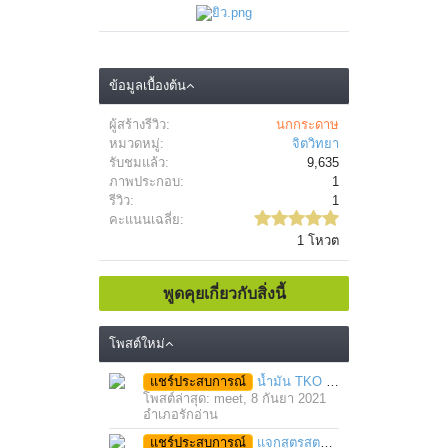
ข้อมูลเบื้องต้น
ผู้สร้างรีวิว:
นกกระดาษ
หมวดหมู่:
จิตวิทยา
รับชมแล้ว:
9,635
ภาพประกอบ:
1
รีวิว:
1
คะแนนเฉลี่ย:
1 โหวต
พูดคุยเกี่ยวกับสิ่งนี้
โพสต์ใหม่
แชร์ประสบการณ์
น้ำมัน TKO นวดคลายเส้นคลายกล้ามเนื้อ จากภาวะตึงหรือเคล็ด บาดเจ็บ ได้อย่างฉับพลัน
โพสต์ล่าสุด: meet,
8 กันยา 2021
อำเภอรักอ่าน
แชร์ประสบการณ์
แจกสูตรสตรอว์เบอร์รี่โยเกิร์ตสมูทตี้ ทำง่าย อร่อย แค่มีเครื่องปั่นน้ำผลไม้