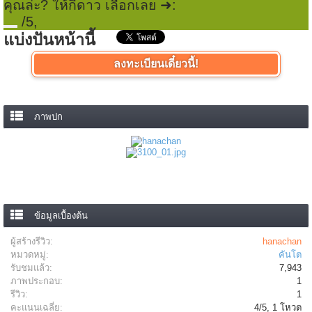
คุณล่ะ? ให้กี่ดาว เลือกเลย ➜:
/
5
,
แบ่งปันหน้านี้
ลงทะเบียนเดี๋ยวนี้!
ภาพปก
ข้อมูลเบื้องต้น
ผู้สร้างรีวิว:
hanachan
หมวดหมู่:
คันโต
รับชมแล้ว:
7,943
ภาพประกอบ:
1
รีวิว:
1
คะแนนเฉลี่ย:
4
/
5
,
1 โหวต