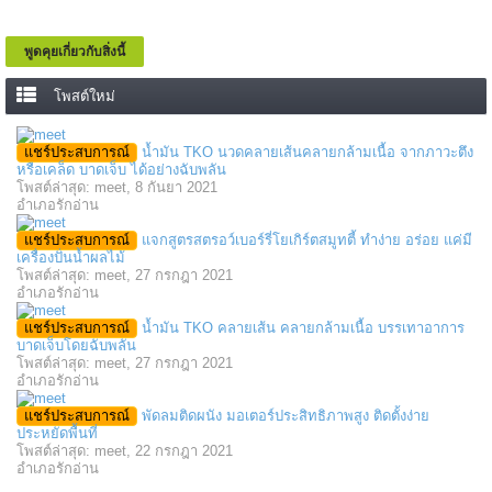
พูดคุยเกี่ยวกับสิ่งนี้
โพสต์ใหม่
แชร์ประสบการณ์
น้ำมัน TKO นวดคลายเส้นคลายกล้ามเนื้อ จากภาวะตึง
หรือเคล็ด บาดเจ็บ ได้อย่างฉับพลัน
โพสต์ล่าสุด: meet,
8 กันยา 2021
อำเภอรักอ่าน
แชร์ประสบการณ์
แจกสูตรสตรอว์เบอร์รี่โยเกิร์ตสมูทตี้ ทำง่าย อร่อย แค่มี
เครื่องปั่นน้ำผลไม้
โพสต์ล่าสุด: meet,
27 กรกฎา 2021
อำเภอรักอ่าน
แชร์ประสบการณ์
น้ำมัน TKO คลายเส้น คลายกล้ามเนื้อ บรรเทาอาการ
บาดเจ็บโดยฉับพลัน
โพสต์ล่าสุด: meet,
27 กรกฎา 2021
อำเภอรักอ่าน
แชร์ประสบการณ์
พัดลมติดผนัง มอเตอร์ประสิทธิภาพสูง ติดตั้งง่าย
ประหยัดพื้นที่
โพสต์ล่าสุด: meet,
22 กรกฎา 2021
อำเภอรักอ่าน