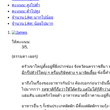
คะแนน: สูงไปต่ำ
คะแนน: ต่ำไปสูง
จำนวน Like: มากไปน้อย
จำนวน Like: น้อยไปมาก
ให้คะแนน:
3
/
5
,
(ธรรมดา เฉยๆ)
ครัวเขาใหญ่ตั้งอยู่ที่ฝั่งปากช่อง จังหวัดนครราชสีมา
มีกรุ๊ปทัวร์ใหญ่ ๆ หรือบริษัทต่าง ๆ มาจัดเลี้ยง
ข้อนี้ทำ
มาถึงในเรื่องของอาหารกันบ้าง ต้องบอกก่อนว่าอันนี้
ไปมากกว่า
รสชาติก็ถือว่าใช้ได้ครับ แต่ไม่ได้รู้สึ
แฮมสัน แฮมพริกไทยดำ อาหารหมวดนี้ราคาจะอยู่ที่ป
อาหารอื่น ๆ ก็เช่นประเภทผัดผัก มีตั้งแต่ผัดผักรวมกุ้