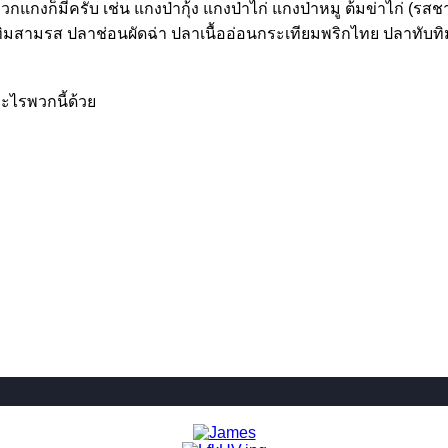
แกงก็มีครับ เช่น แกงป่ากุ้ง แกงป่าไก่ แกงป่าหมู ต้มข่าไก่ (รส
ิมสามรส ปลาช่อนผัดฉ่า ปลาเนื้ออ่อนกระเทียมพริกไทย ปลาทับทิม
์อะไรพวกนี้ด้วย