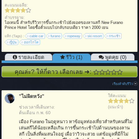
คะแนนเฉลี่ย:
คำบรรยาย:
ไอเทมนี้ สำหรับรีวิวการขึ้นกระเช้าไปยังยอดของลานสกี New Furano
Prince Hotel โดยซื้อตั๋วแบบไปกลับรอบเดียว ราคา 2000 เยน
แท็ก (Tags) :
cable car
furano
ropeway
ski resort
กระเช้า
ญี่ปุ่น
ฮอกไกโด
รายละเอียด
รีวิว (1)
พูดคุย (0)
คุณล่ะ? ให้กี่ดาว เลือกเลย ➜:
เรียงลำดับรีวิว
ให้คะแนน:
"ไม่ผิดหวัง"
ช่วงเวลาที่เดินทาง:
(แนะนำ)
ต้นเดือน ก.พ. 60
เมือง Furano ในฤดูหนาว หาข้อมูลท่องเที่ยวสำหรับคนที่ไม่
เล่นสกีได้น้อยเหลือเกิน การขึ้นกระเช้าไปด้านบนของลาน
สกี เป็นสิ่งที่ผมสนใจอยู่ เผื่อว่าวิวจะสวย แต่ข้อมูลที่มีก็ไม่