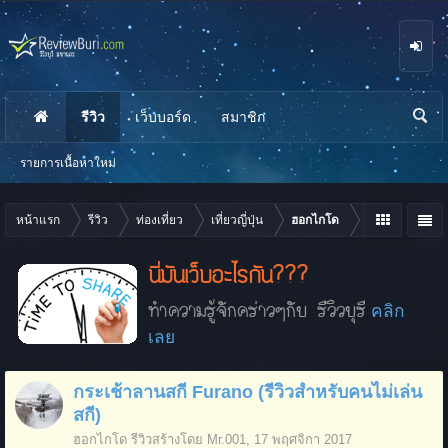
รีวิว
เว็บบอร์ด
สมาชิก
นห
า
รายการเนื้อหาใหม่
หน้าแรก
รีวิว
ท่องเที่ยว
เที่ยวญี่ปุ่น
ฮอกไกโด
นี่มันเว็บอะไรกัน???
ทำความรู้จักคร่าวๆกับ รีวิวบุรี
คลิก
เลย
กระเช้าลานสกี Furano (รีวิวสำหรับคนไม่เล่น
สกี)
ฮอกไกโด
รีวิวสร้างโดย
Mr.001
,
17 พฤศจิกา 2017