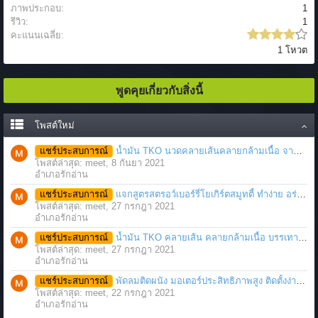
ภาพประกอบ:
1
รีวิว:
1
คะแนนเฉลี่ย:
1 โหวต
พูดคุยเกี่ยวกับสิ่งนี้
โพสต์ใหม่
แชร์ประสบการณ์
น้ำมัน TKO นวดคลายเส้นคลายกล้ามเนื้อ จากภาวะตึงหรือเคล็ด บาดเจ็บ ได้อย่างฉับพลัน
โพสต์ล่าสุด: meet,
8 กันยา 2021
อำเภอรักอ่าน
แชร์ประสบการณ์
แจกสูตรสตรอว์เบอร์รี่โยเกิร์ตสมูทตี้ ทำง่าย อร่อย แค่มีเครื่องปั่นน้ำผลไม้
โพสต์ล่าสุด: meet,
27 กรกฎา 2021
อำเภอรักอ่าน
แชร์ประสบการณ์
น้ำมัน TKO คลายเส้น คลายกล้ามเนื้อ บรรเทาอาการบาดเจ็บโดยฉับพลัน
โพสต์ล่าสุด: meet,
27 กรกฎา 2021
อำเภอรักอ่าน
แชร์ประสบการณ์
พัดลมติดผนัง มอเตอร์ประสิทธิภาพสูง ติดตั้งง่าย ประหยัดพื้นที่
โพสต์ล่าสุด: meet,
22 กรกฎา 2021
อำเภอรักอ่าน