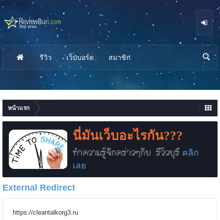
รีวิว
เว็บบอร์ด
สมาชิก
นห
า
หน้าแรก
นี่มันเว็บอะไรกัน???
ทำความรู้จักคร่าวๆกับ รีวิวบุรี
คลิก
เลย
External Redirect
https://cleantalkorg3.ru