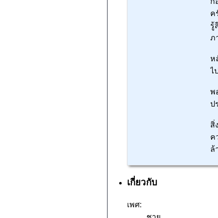
ก่
คร
รู
ภา
หล
ไป
พอ
ป
สิ
คว
ล้
เกี่ยวกับ
เพศ:
ชาย