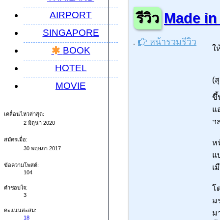
AIRPORT
รีวิว
Made in 
SINGAPORE
หน้ารวมรีวิว
ใ
BOOK
HOTEL
(ส
MOVIE
ขึ
แอ
เคลื่อนไหวล่าสุด:
ฯล
2 มิถุนา 2020
สมัครเมื่อ:
หน
30 พฤษภา 2017
แบ
ข้อความโพสต์:
เม
104
โด
คำชอบใจ:
3
มร
คะแนนสะสม:
มา
18