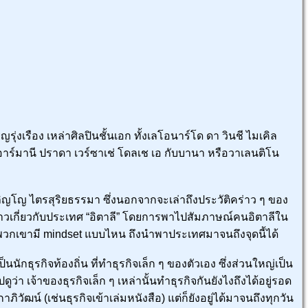
รุ่งเรือง เหล่าศิลปินชั้นเอก ทั้งเลโอนาร์โด ดา วินชี ไมเคิล
อาร์มานี ปราดา เวร์ซาเช่ โดลเช เอ กับบานา หรือวาเลนติโน
ภิญโญ ไตรสุริยธรรมา ซึ่งนอกจากจะเล่าถึงประวัติคร่าว ๆ ของ
่องราวเกี่ยวกับประเทศ “อิตาลี” โดยการพาไปสัมภาษณ์คนอิตาลีใน
ว่าพวกเขามี mindset แบบไหน ถึงนำพาประเทศมาจนถึงจุดนี้ได้
กธุรกิจท้องถิ่น ที่ทำธุรกิจเล็ก ๆ ของตัวเอง ซึ่งส่วนใหญ่เป็น
า เจ้าของธุรกิจเล็ก ๆ เหล่านั้นทำธุรกิจกันยังไงถึงได้อยู่รอด
ภิวัฒน์ (เช่นธุรกิจเข้าเล่มหนังสือ) แต่ก็ยังอยู่ได้มาจนถึงทุกวัน