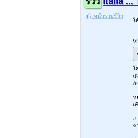
รีวิว
Italia ..
หน้ารวมรีวิว
ใ
(ส
ใค
เด
กั
หน
เพ
ภา
ซ่