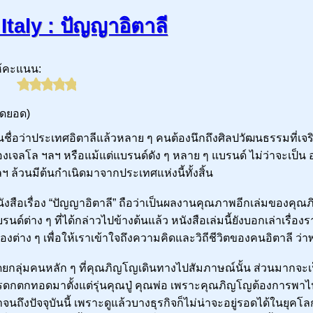
Italy : ปัญญาอิตาลี
ห้คะแนน:
ุดยอด)
้นชื่อว่าประเทศอิตาลีแล้วหลาย ๆ คนต้องนึกถึงศิลปวัฒนธรรมที่เจริญ
งเจลโล ฯลฯ หรือแม้แต่แบรนด์ดัง ๆ หลาย ๆ แบรนด์ ไม่ว่าจะเป็น 
ฯ ล้วนมีต้นกำเนิดมาจากประเทศแห่งนี้ทั้งสิ้น
ังสือเรื่อง “ปัญญาอิตาลี” ถือว่าเป็นผลงานคุณภาพอีกเล่มของคุณ
รนด์ต่าง ๆ ที่ได้กล่าวไปข้างต้นแล้ว หนังสือเล่มนี้ยังบอกเล่าเรื
ืองต่าง ๆ เพื่อให้เราเข้าใจถึงความคิดและวิถีชีวิตของคนอิตาลี 
ยกลุ่มคนหลัก ๆ ที่คุณภิญโญเดินทางไปสัมภาษณ์นั้น ส่วนมากจะเป็นนั
ดกตกทอดมาตั้งแต่รุ่นคุณปู่ คุณพ่อ เพราะคุณภิญโญต้องการพาไปดูว่
จนถึงปัจจุบันนี้ เพราะดูแล้วบางธุรกิจก็ไม่น่าจะอยู่รอดได้ในยุคโลกา