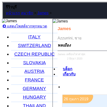
รีวิวบุรี
หน้าแรก
สมาชิก
>
James
>
แสดงโพสต์จากทุกหมวด
James
ITALY
Azzurrini
, ชาย
SWITZERLAND
พลเมือง
CZECH REPUBLIC
James เคลื่อนไหวล่าสุด:
2 มิถุนา 2020
SLOVAKIA
บล็อก
AUSTRIA
เกี่ยวกับ
FRANCE
GERMANY
HUNGARY
26 กุมภา 2019
THAILAND