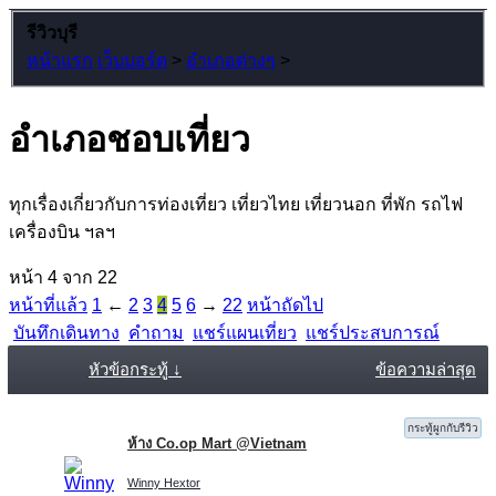
รีวิวบุรี
หน้าแรก
เว็บบอร์ด
>
อำเภอต่างๆ
>
อำเภอชอบเที่ยว
ทุกเรื่องเกี่ยวกับการท่องเที่ยว เที่ยวไทย เที่ยวนอก ที่พัก รถไฟ
เครื่องบิน ฯลฯ
หน้า 4 จาก 22
หน้าที่แล้ว
1
←
2
3
4
5
6
→
22
หน้าถัดไป
บันทึกเดินทาง
คำถาม
แชร์แผนเที่ยว
แชร์ประสบการณ์
หัวข้อกระทู้ ↓
ข้อความล่าสุด
กระทู้ผูกกับรีวิว
ห้าง Co.op Mart @Vietnam
Winny Hextor