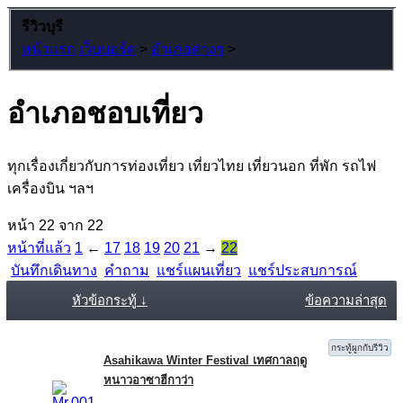
รีวิวบุรี
หน้าแรก
เว็บบอร์ด
>
อำเภอต่างๆ
>
อำเภอชอบเที่ยว
ทุกเรื่องเกี่ยวกับการท่องเที่ยว เที่ยวไทย เที่ยวนอก ที่พัก รถไฟ
เครื่องบิน ฯลฯ
หน้า 22 จาก 22
หน้าที่แล้ว
1
←
17
18
19
20
21
→
22
บันทึกเดินทาง
คำถาม
แชร์แผนเที่ยว
แชร์ประสบการณ์
หัวข้อกระทู้ ↓
ข้อความล่าสุด
กระทู้ผูกกับรีวิว
Asahikawa Winter Festival เทศกาลฤดู
หนาวอาซาฮีกาว่า