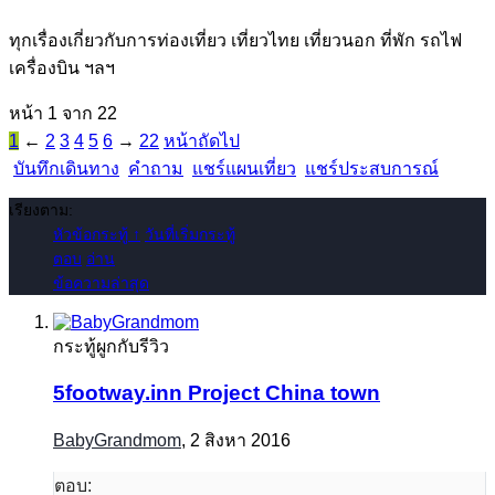
ทุกเรื่องเกี่ยวกับการท่องเที่ยว เที่ยวไทย เที่ยวนอก ที่พัก รถไฟ
เครื่องบิน ฯลฯ
หน้า 1 จาก 22
1
←
2
3
4
5
6
→
22
หน้าถัดไป
บันทึกเดินทาง
คำถาม
แชร์แผนเที่ยว
แชร์ประสบการณ์
เรียงตาม:
หัวข้อกระทู้ ↑
วันที่เริ่มกระทู้
ตอบ
อ่าน
ข้อความล่าสุด
กระทู้ผูกกับรีวิว
5footway.inn Project China town
BabyGrandmom
,
2 สิงหา 2016
ตอบ: