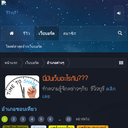
รีวิว
เว็บบอร์ด
สมาชิก
นห
า
โพสต์ล่าสุดจากเว็บบอร์ด
หน้าแรก
เว็บบอร์ด
อำเภอต่างๆ
นี่มันเว็บอะไรกัน???
ทำความรู้จักคร่าวๆกับ รีวิวบุรี
คลิก
เลย
อำเภอชอบเที่ยว
1
2
3
4
5
6
22
หน้าถัดไป
→
บันทึกเดินทาง
คำถาม
แชร์แผนเที่ยว
แชร์ประสบการณ์