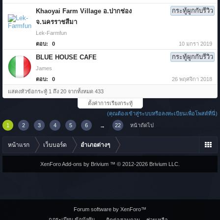
กระทู้ผูกกับรีวิว
Khaoyai Farm Village อ.ปากช่อง
จ.นครราชสีมา
Lek-Farmfun
ตอบ:
0
10 มกรา 2019
กระทู้ผูกกับรีวิว
BLUE HOUSE CAFE
James
ตอบ:
0
26 พฤศจิกา 2018
แสดงหัวข้อกระทู้ 1 ถึง 20 จากทั้งหมด 433
ตั้งค่าการเรียงกระทู้
(คุณต้องเข้าสู่ระบบหรือลงทะเบียนเพื่อโพสต์ที่นี่)
1
2
3
4
5
6
22
หน้าถัดไป
→
หน้าแรก
เว็บบอร์ด
อำเภอต่างๆ
XenForo Add-ons by Brivium ™ © 2012-2026 Brivium LLC.
Forum software by XenForo™
กฎระเบียบ ข้อบังคับ
ติดต่อสอบถาม
ช่วยเหลือ