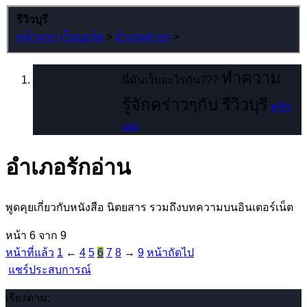
รีวิวบุรี
หน้าแรก
เว็บบอร์ด
>
อำเภอต่างๆ
>
ทำความ
นี่มันเว็บอะไรกัน???
รู้จักคร่าวๆกับ รีวิวบุรี
คลิก
เลย
อำเภอรักอ่าน
พูดคุยเกี่ยวกับหนังสือ นิตยสาร รวมถึงบทความบนอินเตอร์เน็ต
หน้า 6 จาก 9
หน้าที่แล้ว
1
←
4
5
6
7
8
→
9
หน้าถัดไป
แชร์ประสบการณ์
เรียงตาม: