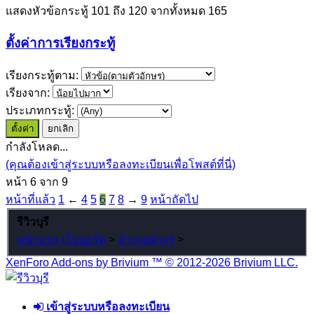
แสดงหัวข้อกระทู้ 101 ถึง 120 จากทั้งหมด 165
ตั้งค่าการเรียงกระทู้
เรียงกระทู้ตาม:
เรียงจาก:
ประเภทกระทู้:
กำลังโหลด...
(คุณต้องเข้าสู่ระบบหรือลงทะเบียนเพื่อโพสต์ที่นี่)
หน้า 6 จาก 9
หน้าที่แล้ว
1
←
4
5
6
7
8
→
9
หน้าถัดไป
รีวิวบุรี
หน้าแรก
เว็บบอร์ด
>
อำเภอต่างๆ
>
XenForo Add-ons by Brivium ™ © 2012-2026 Brivium LLC.
เข้าสู่ระบบหรือลงทะเบียน