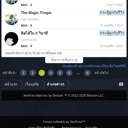
ตอบ:
0
7 ธันวา 2017
กระทู้ผูกกับรีวิว
The Magic Finger
Lek-Farmfun
ตอบ:
0
27 พฤศจิกา 2017
กระทู้ผูกกับรีวิว
คิดได้ใน 0 วินาที
นกกระดาษ
ตอบ:
0
26 พฤศจิกา 2017
แสดงหัวข้อกระทู้ 41 ถึง 60 จากทั้งหมด 165
ตั้งค่าการเรียงกระทู้
(คุณต้องเข้าสู่ระบบหรือลงทะเบียนเพื่อโพสต์ที่นี่)
หน้าที่แล้ว
1
2
3
4
5
6
9
หน้าถัดไป
→
หน้าแรก
เว็บบอร์ด
อำเภอต่างๆ
XenForo Add-ons by Brivium ™ © 2012-2026 Brivium LLC.
Forum software by XenForo™
กฎระเบียบ ข้อบังคับ
ติดต่อสอบถาม
ช่วยเหลือ