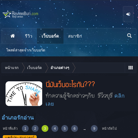
รีวิว
เว็บบอร์ด
สมาชิก
นห
า
โพสต์ล่าสุดจากเว็บบอร์ด
หน้าแรก
เว็บบอร์ด
อำเภอต่างๆ
นี่มันเว็บอะไรกัน???
ทำความรู้จักคร่าวๆกับ รีวิวบุรี
คลิก
เลย
อำเภอรักอ่าน
หน้าที่แล้ว
1
2
3
4
5
6
9
หน้าถัดไป
→
แชร์ประสบการณ์