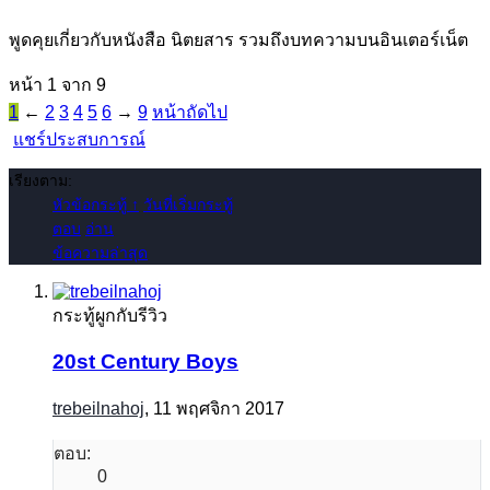
พูดคุยเกี่ยวกับหนังสือ นิตยสาร รวมถึงบทความบนอินเตอร์เน็ต
หน้า 1 จาก 9
1
←
2
3
4
5
6
→
9
หน้าถัดไป
แชร์ประสบการณ์
เรียงตาม:
หัวข้อกระทู้ ↑
วันที่เริ่มกระทู้
ตอบ
อ่าน
ข้อความล่าสุด
กระทู้ผูกกับรีวิว
20st Century Boys
trebeilnahoj
,
11 พฤศจิกา 2017
ตอบ:
0