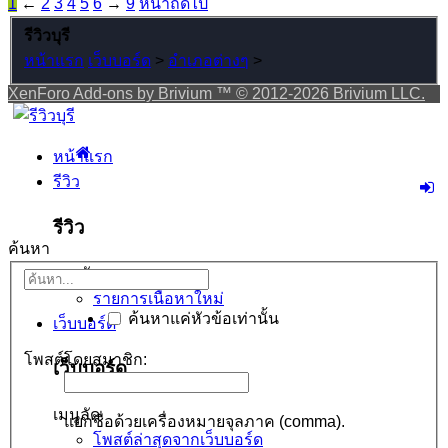
1
←
2
3
4
5
6
→
9
หน้าถัดไป
รีวิวบุรี
หน้าแรก
เว็บบอร์ด
>
อำเภอต่างๆ
>
XenForo Add-ons by Brivium ™ © 2012-2026 Brivium LLC.
หน้าแรก
รีวิว
รีวิว
ค้นหา
เมนูลัด
รายการเนื้อหาใหม่
ค้นหาแค่หัวข้อเท่านั้น
เว็บบอร์ด
โพสต์โดยสมาชิก:
เว็บบอร์ด
เมนูลัด
แยกชื่อด้วยเครื่องหมายจุลภาค (comma).
โพสต์ล่าสุดจากเว็บบอร์ด